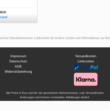
Welt
rsand
land bei Standardversand. Lieferzeiten für andere Länder und Informationen zur B
Impressum
Versandkosten
Datenschutz
Lieferzeiten
AGB
Widerrufsbelehrung
Alle Preise in Euro und inkl. der gesetzlichen Mehrwertsteuer, zzgl. Versandkosten.
Änderungen und Irrtümer vorbehalten. Abbildungen ähnlich.
© 2026 UMKLEIDEKABINE.net