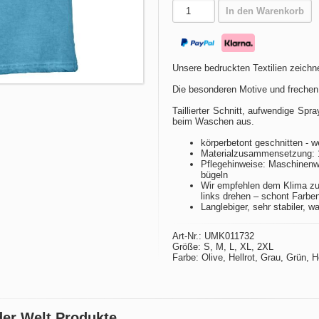
In den Warenkorb
Unsere bedruckten Textilien zeichne
Die besonderen Motive und frechen
Taillierter Schnitt, aufwendige Spr
beim Waschen aus.
körperbetont geschnitten - w
Materialzusammensetzung: 
Pflegehinweise: Maschinenwä
bügeln
Wir empfehlen dem Klima zu
links drehen – schont Farbe
Langlebiger, sehr stabiler, w
Art-Nr.: UMK011732
Größe: S, M, L, XL, 2XL
Farbe: Olive, Hellrot, Grau, Grün, 
er Welt Produkte