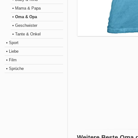
• Mama & Papa
• Oma & Opa
• Geschwister
• Tante & Onkel
• Sport
• Liebe
• Film
• Sprüche
Weitere Beste Oma d