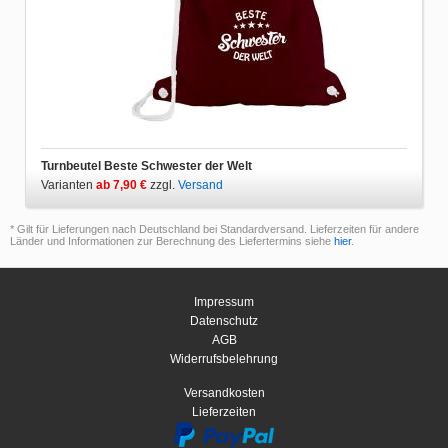
Turnbeutel Beste Schwester der Welt
Varianten
ab 7,90 €
zzgl.
Versand
* Gilt für Lieferungen nach Deutschland bei Standardversand. Lieferzeiten für andere
Länder und Informationen zur Berechnung des Liefertermins siehe
hier
.
Impressum
Datenschutz
AGB
Widerrufsbelehrung
Versandkosten
Lieferzeiten