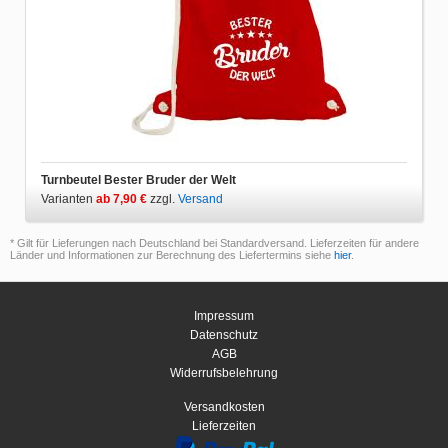
Turnbeutel Bester Bruder der Welt
Varianten
ab 7,90 €
zzgl.
Versand
* Gilt für Lieferungen nach Deutschland bei Standardversand. Lieferzeiten für andere
Länder und Informationen zur Berechnung des Liefertermins siehe
hier
.
Impressum
Datenschutz
AGB
Widerrufsbelehrung
Versandkosten
Lieferzeiten