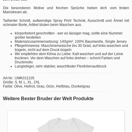
Die besonderen Motive und frechen Sprüche heben dich vom tristen
Mainstream ab.
Taillierter Schnitt, aufwendige Spray Print Technik, Ausschnitt und Ärmel mit
schmaler Borte, Artikel bluten beim Waschen aus.
körperbetont geschnitten - wer es lässiger mag, sollte eine Nummer
größer bestellen
Materialzusammensetzung: 140g/m², 100% Baumwolle, Single Jersey
Pflegehinweise: Maschinenwäsche bis 30 Grad, auf links waschen und
bügeln, nicht auf dem Druck bügeln
Wir empfehlen dem Klima zu Liebe: Kalt waschen und auf der Leine
trocknen. Vor dem Waschen auf links drehen – schont Farben und
Druckmotiv.
Langlebiger, sehr stabiler, waschfester Flexfolienaufdruck
Art-Nr.: UMK011105
Größe: S, M, L, XL, 2XL
Farbe: Olive, Hellrot, Grau, Grün, Hellblau, Dunkelgrau
Weitere Bester Bruder der Welt Produkte