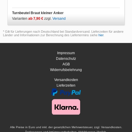
Turnbeutel Braut kleiner Anker
Varianten
ab 7,90 €
zzgl.
Versand
* Gilt für Lieferungen nach Deutschland bei Standardversand. Lieferzeiten für andere
Länder und Informationen zur Berechnung des Liefertermins siehe
hier
.
Impressum
Datenschutz
AGB
Widerrufsbelehrung
Versandkosten
Lieferzeiten
Alle Preise in Euro und inkl. der gesetzlichen Mehrwertsteuer, zzgl. Versandkosten.
Änderungen und Irrtümer vorbehalten. Abbildungen ähnlich.