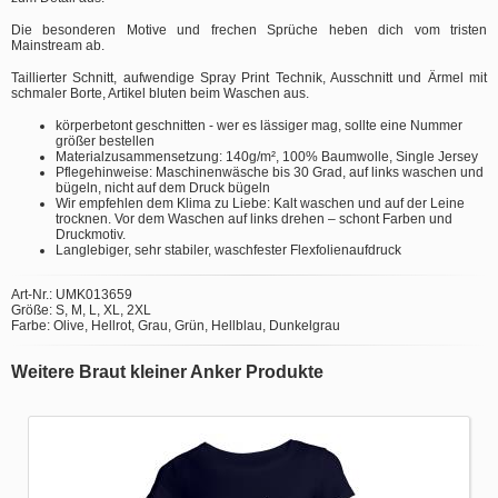
Die besonderen Motive und frechen Sprüche heben dich vom tristen
Mainstream ab.
Taillierter Schnitt, aufwendige Spray Print Technik, Ausschnitt und Ärmel mit
schmaler Borte, Artikel bluten beim Waschen aus.
körperbetont geschnitten - wer es lässiger mag, sollte eine Nummer
größer bestellen
Materialzusammensetzung: 140g/m², 100% Baumwolle, Single Jersey
Pflegehinweise: Maschinenwäsche bis 30 Grad, auf links waschen und
bügeln, nicht auf dem Druck bügeln
Wir empfehlen dem Klima zu Liebe: Kalt waschen und auf der Leine
trocknen. Vor dem Waschen auf links drehen – schont Farben und
Druckmotiv.
Langlebiger, sehr stabiler, waschfester Flexfolienaufdruck
Art-Nr.: UMK013659
Größe: S, M, L, XL, 2XL
Farbe: Olive, Hellrot, Grau, Grün, Hellblau, Dunkelgrau
Weitere Braut kleiner Anker Produkte