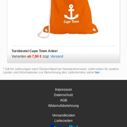
Turnbeutel Cape Town Anker
Varianten
ab 7,90 €
zzgl.
Versand
* Gilt für Lieferungen nach Deutschland bei Standardversand. Lieferzeiten für andere
Länder und Informationen zur Berechnung des Liefertermins siehe
hier
.
Impressum
Datenschutz
AGB
Widerrufsbelehrung
Versandkosten
Lieferzeiten