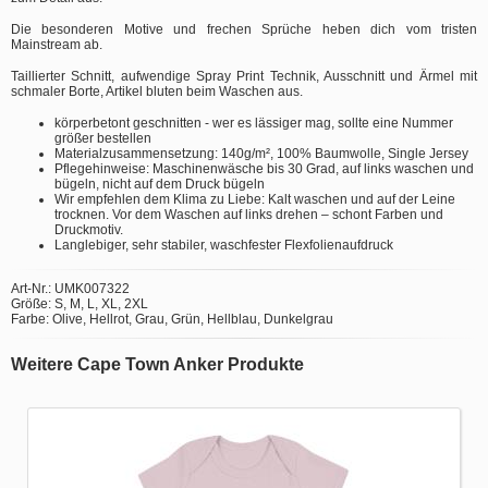
Die besonderen Motive und frechen Sprüche heben dich vom tristen
Mainstream ab.
Taillierter Schnitt, aufwendige Spray Print Technik, Ausschnitt und Ärmel mit
schmaler Borte, Artikel bluten beim Waschen aus.
körperbetont geschnitten - wer es lässiger mag, sollte eine Nummer
größer bestellen
Materialzusammensetzung: 140g/m², 100% Baumwolle, Single Jersey
Pflegehinweise: Maschinenwäsche bis 30 Grad, auf links waschen und
bügeln, nicht auf dem Druck bügeln
Wir empfehlen dem Klima zu Liebe: Kalt waschen und auf der Leine
trocknen. Vor dem Waschen auf links drehen – schont Farben und
Druckmotiv.
Langlebiger, sehr stabiler, waschfester Flexfolienaufdruck
Art-Nr.: UMK007322
Größe: S, M, L, XL, 2XL
Farbe: Olive, Hellrot, Grau, Grün, Hellblau, Dunkelgrau
Weitere Cape Town Anker Produkte