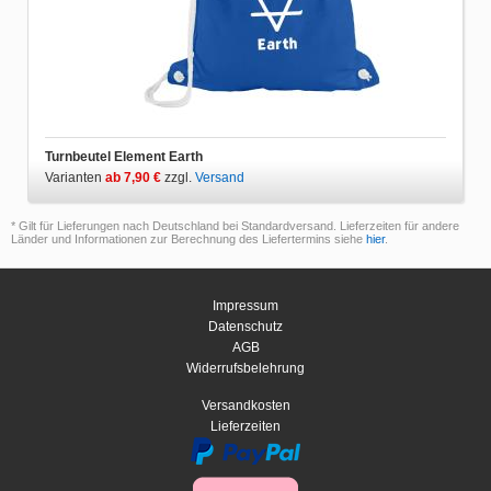
Turnbeutel Element Earth
Varianten
ab 7,90 €
zzgl.
Versand
* Gilt für Lieferungen nach Deutschland bei Standardversand. Lieferzeiten für andere
Länder und Informationen zur Berechnung des Liefertermins siehe
hier
.
Impressum
Datenschutz
AGB
Widerrufsbelehrung
Versandkosten
Lieferzeiten