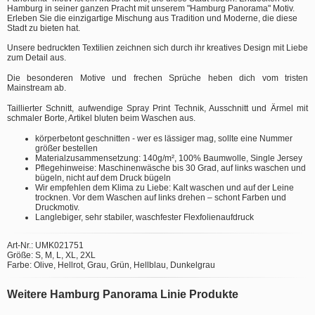
Hamburg in seiner ganzen Pracht mit unserem "Hamburg Panorama" Motiv.
Erleben Sie die einzigartige Mischung aus Tradition und Moderne, die diese
Stadt zu bieten hat.
Unsere bedruckten Textilien zeichnen sich durch ihr kreatives Design mit Liebe
zum Detail aus.
Die besonderen Motive und frechen Sprüche heben dich vom tristen
Mainstream ab.
Taillierter Schnitt, aufwendige Spray Print Technik, Ausschnitt und Ärmel mit
schmaler Borte, Artikel bluten beim Waschen aus.
körperbetont geschnitten - wer es lässiger mag, sollte eine Nummer
größer bestellen
Materialzusammensetzung: 140g/m², 100% Baumwolle, Single Jersey
Pflegehinweise: Maschinenwäsche bis 30 Grad, auf links waschen und
bügeln, nicht auf dem Druck bügeln
Wir empfehlen dem Klima zu Liebe: Kalt waschen und auf der Leine
trocknen. Vor dem Waschen auf links drehen – schont Farben und
Druckmotiv.
Langlebiger, sehr stabiler, waschfester Flexfolienaufdruck
Art-Nr.: UMK021751
Größe: S, M, L, XL, 2XL
Farbe: Olive, Hellrot, Grau, Grün, Hellblau, Dunkelgrau
Weitere Hamburg Panorama Linie Produkte