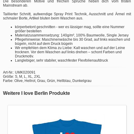
Die besonderen Motive und frechen Sprüche heben dich vom tristen
Mainstream ab.
Taillierter Schnitt, aufwendige Spray Print Technik, Ausschnitt und Ärmel mit
schmaler Borte, Artikel bluten beim Waschen aus.
körperbetont geschnitten - wer es lässiger mag, sollte eine Nummer
größer bestellen
Materialzusammensetzung: 140g/m², 100% Baumwolle, Single Jersey
Pflegehinweise: Maschinenwäsche bis 30 Grad, auf links waschen und
bügeln, nicht auf dem Druck bügeln
Wir empfehlen dem Klima zu Liebe: Kalt waschen und auf der Leine
trocknen. Vor dem Waschen auf links drehen – schont Farben und
Druckmotiv.
Langlebiger, sehr stabiler, waschfester Flexfolienaufdruck
Art-Nr.: UMK020091
Größe: S, M, L, XL, 2XL
Farbe: Olive, Hellrot, Grau, Grün, Hellblau, Dunkelgrau
Weitere I love Berlin Produkte