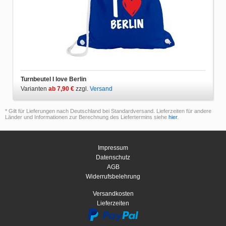
Turnbeutel I love Berlin
Varianten
ab 7,90 €
zzgl.
Versand
* Gilt für Lieferungen nach Deutschland bei Standardversand. Lieferzeiten für andere
Länder und Informationen zur Berechnung des Liefertermins siehe
hier
.
Impressum
Datenschutz
AGB
Widerrufsbelehrung
Versandkosten
Lieferzeiten