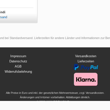
indi
rsand
land bei Standardversand. Lieferzeiten für andere Länder und Informationen zur B
Impressum
Versandkosten
Datenschutz
Lieferzeiten
AGB
Widerrufsbelehrung
Alle Preise in Euro und inkl. der gesetzlichen Mehrwertsteuer, zzgl. Versandkosten.
Änderungen und Irrtümer vorbehalten. Abbildungen ähnlich.
© 2026 UMKLEIDEKABINE.net