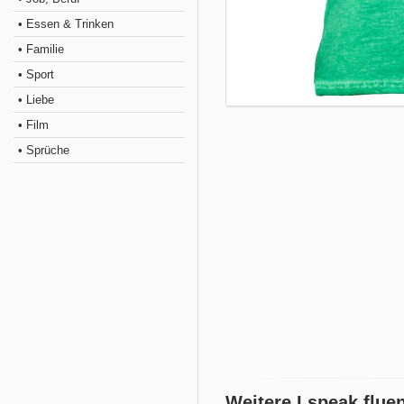
• Essen & Trinken
• Familie
• Sport
• Liebe
• Film
• Sprüche
Weitere I speak flue