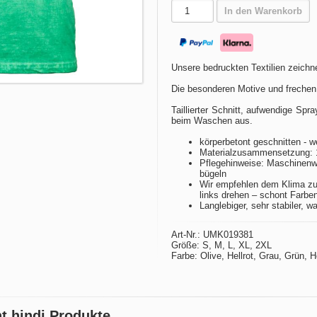
In den Warenkorb
Unsere bedruckten Textilien zeichne
Die besonderen Motive und frechen
Taillierter Schnitt, aufwendige Spr
beim Waschen aus.
körperbetont geschnitten - w
Materialzusammensetzung: 
Pflegehinweise: Maschinenwä
bügeln
Wir empfehlen dem Klima zu
links drehen – schont Farbe
Langlebiger, sehr stabiler, w
Art-Nr.: UMK019381
Größe: S, M, L, XL, 2XL
Farbe: Olive, Hellrot, Grau, Grün, 
nt hindi Produkte