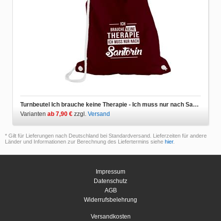
Turnbeutel Ich brauche keine Therapie - Ich muss nur nach Santorin
Varianten
ab 7,90 €
zzgl.
Versand
* Gilt für Lieferungen nach Deutschland bei Standardversand. Lieferzeiten für andere
Länder und Informationen zur Berechnung des Liefertermins siehe
hier
.
Impressum
Datenschutz
AGB
Widerrufsbelehrung
Versandkosten