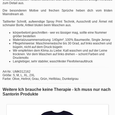
zum Detail aus.
Die besonderen Motive und frechen Sprüche heben dich vom tristen
Mainstream ab.
Taillierter Schnitt, aufwendige Spray Print Technik, Ausschnitt und Ärmel mit
schmaler Borte, Artikel bluten beim Waschen aus.
körperbetont geschnitten - wer es lässiger mag, sollte eine Nummer
größer bestellen
Materialzusammensetzung: 140g/m², 100% Baumwolle, Single Jersey
Pflegehinweise: Maschinenwäsche bis 30 Grad, auf links waschen und
bügeln, nicht auf dem Druck bügeln
Wir empfehlen dem Klima zu Liebe: Kalt waschen und auf der Leine
trocknen. Vor dem Waschen auf links drehen – schont Farben und
Druckmotiv.
Langlebiger, sehr stabiler, waschfester Flexfolienaufdruck
Art-Nr.: UMK012162
Größe: S, M, L, XL, 2XL
Farbe: Olive, Hellrot, Grau, Grün, Hellblau, Dunkelgrau
Weitere Ich brauche keine Therapie - Ich muss nur nach
Santorin Produkte