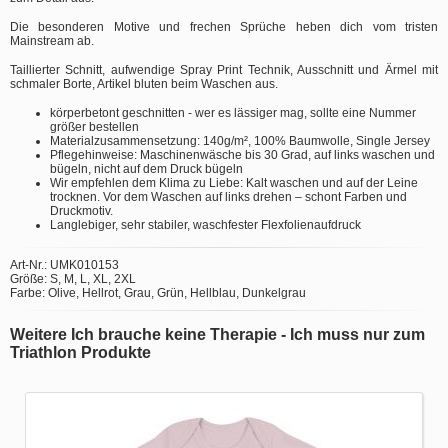
Die besonderen Motive und frechen Sprüche heben dich vom tristen
Mainstream ab.
Taillierter Schnitt, aufwendige Spray Print Technik, Ausschnitt und Ärmel mit
schmaler Borte, Artikel bluten beim Waschen aus.
körperbetont geschnitten - wer es lässiger mag, sollte eine Nummer
größer bestellen
Materialzusammensetzung: 140g/m², 100% Baumwolle, Single Jersey
Pflegehinweise: Maschinenwäsche bis 30 Grad, auf links waschen und
bügeln, nicht auf dem Druck bügeln
Wir empfehlen dem Klima zu Liebe: Kalt waschen und auf der Leine
trocknen. Vor dem Waschen auf links drehen – schont Farben und
Druckmotiv.
Langlebiger, sehr stabiler, waschfester Flexfolienaufdruck
Art-Nr.: UMK010153
Größe: S, M, L, XL, 2XL
Farbe: Olive, Hellrot, Grau, Grün, Hellblau, Dunkelgrau
Weitere Ich brauche keine Therapie - Ich muss nur zum
Triathlon Produkte