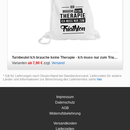
Turnbeutel Ich brauche keine Therapie - Ich muss nur zum Triathlon
Varianten
ab 7,90 €
zzgl.
Versand
* Gilt für Lieferungen nach Deutschland bei Standardversand. Lieferzeiten für andere
Länder und Informationen zur Berechnung des Liefertermins siehe
hier
.
Impressum
Datenschutz
AGB
Widerrufsbelehrung
Versandkosten
Lieferzeiten