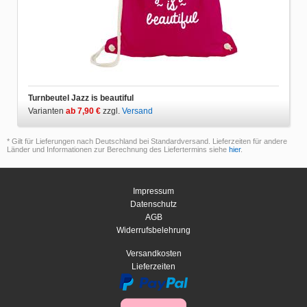
Turnbeutel Jazz is beautiful
Varianten
ab 7,90 €
zzgl.
Versand
* Gilt für Lieferungen nach Deutschland bei Standardversand. Lieferzeiten für andere
Länder und Informationen zur Berechnung des Liefertermins siehe
hier
.
Impressum
Datenschutz
AGB
Widerrufsbelehrung
Versandkosten
Lieferzeiten