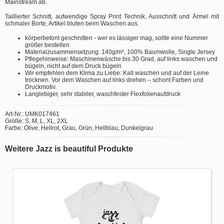
Mainstream ab.
Taillierter Schnitt, aufwendige Spray Print Technik, Ausschnitt und Ärmel mit
schmaler Borte, Artikel bluten beim Waschen aus.
körperbetont geschnitten - wer es lässiger mag, sollte eine Nummer
größer bestellen
Materialzusammensetzung: 140g/m², 100% Baumwolle, Single Jersey
Pflegehinweise: Maschinenwäsche bis 30 Grad, auf links waschen und
bügeln, nicht auf dem Druck bügeln
Wir empfehlen dem Klima zu Liebe: Kalt waschen und auf der Leine
trocknen. Vor dem Waschen auf links drehen – schont Farben und
Druckmotiv.
Langlebiger, sehr stabiler, waschfester Flexfolienaufdruck
Art-Nr.: UMK017461
Größe: S, M, L, XL, 2XL
Farbe: Olive, Hellrot, Grau, Grün, Hellblau, Dunkelgrau
Weitere Jazz is beautiful Produkte