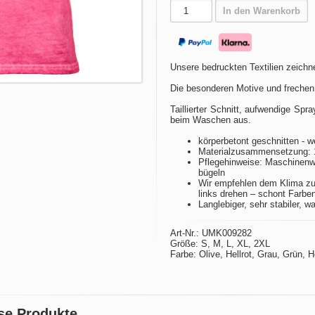
In den Warenkorb
Unsere bedruckten Textilien zeichne
Die besonderen Motive und frechen
Taillierter Schnitt, aufwendige Spr
beim Waschen aus.
körperbetont geschnitten - w
Materialzusammensetzung: 
Pflegehinweise: Maschinenwä
bügeln
Wir empfehlen dem Klima zu
links drehen – schont Farbe
Langlebiger, sehr stabiler, w
Art-Nr.: UMK009282
Größe: S, M, L, XL, 2XL
Farbe: Olive, Hellrot, Grau, Grün, 
se Produkte