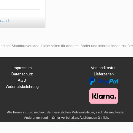
rsand
land bei Standardversand. Lieferzeiten für andere Länder und Informationen zur B
Impressum
Versandkosten
Datenschutz
Lieferzeiten
AGB
Widerrufsbelehrung
Alle Preise in Euro und inkl. der gesetzlichen Mehrwertsteuer, zzgl. Versandkosten.
Änderungen und Irrtümer vorbehalten. Abbildungen ähnlich.
© 2026 UMKLEIDEKABINE.net