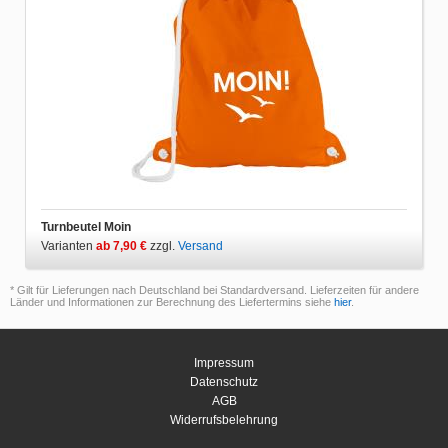
Turnbeutel Moin
Varianten
ab 7,90 €
zzgl.
Versand
* Gilt für Lieferungen nach Deutschland bei Standardversand. Lieferzeiten für andere
Länder und Informationen zur Berechnung des Liefertermins siehe
hier
.
Impressum
Datenschutz
AGB
Widerrufsbelehrung