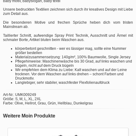
baby motiv, babyslogan, baby textil
Unsere bedruckten Textilien zeichnen sich durch ihr kreatives Design mit Liebe
zum Detail aus.
Die besonderen Motive und frechen Sprüche heben dich vom tristen
Mainstream ab.
Taillierter Schnitt, aufwendige Spray Print Technik, Ausschnitt und Ärmel mit
schmaler Borte, Artikel bluten beim Waschen aus.
körperbetont geschnitten - wer es lässiger mag, sollte eine Nummer
größer bestellen
Materialzusammensetzung: 140g/m², 100% Baumwolle, Single Jersey
Pflegehinweise: Maschinenwäsche bis 30 Grad, auf links waschen und
bügeln, nicht auf dem Druck bügeln
Wir empfehlen dem Klima zu Liebe: Kalt waschen und auf der Leine
trocknen. Vor dem Waschen auf links drehen – schont Farben und
Druckmotiv.
Langlebiger, sehr stabiler, waschfester Flexfolienaufdruck
Art-Nr.: UMK009249
Größe: S, M, L, XL, 2XL
Farbe: Olive, Hellrot, Grau, Grün, Hellblau, Dunkelgrau
Weitere Moin Produkte