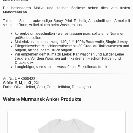
Die besonderen Motive und frechen Sprüche heben dich vom tristen
Mainstream ab.
Taillierter Schnitt, aufwendige Spray Print Technik, Ausschnitt und Ärmel mit
schmaler Borte, Artikel bluten beim Waschen aus.
körperbetont geschnitten - wer es lässiger mag, sollte eine Nummer
größer bestellen
Materialzusammensetzung: 140g/m², 100% Baumwolle, Single Jersey
Pflegehinweise: Maschinenwäsche bis 30 Grad, auf links waschen und
bügeln, nicht auf dem Druck bügeln
Wir empfehlen dem Klima zu Liebe: Kalt waschen und auf der Leine
trocknen. Vor dem Waschen auf links drehen – schont Farben und
Druckmotiv.
Langlebiger, sehr stabiler, waschfester Flexfolienaufdruck
Art-Nr.: UMK008422
Größe: S, M, L, XL, 2XL
Farbe: Olive, Hellrot, Grau, Grün, Hellblau, Dunkelgrau
Weitere Murmansk Anker Produkte