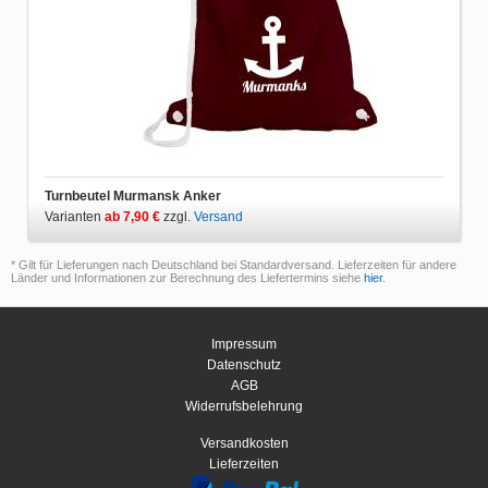
Turnbeutel Murmansk Anker
Varianten
ab 7,90 €
zzgl.
Versand
* Gilt für Lieferungen nach Deutschland bei Standardversand. Lieferzeiten für andere
Länder und Informationen zur Berechnung des Liefertermins siehe
hier
.
Impressum
Datenschutz
AGB
Widerrufsbelehrung
Versandkosten
Lieferzeiten