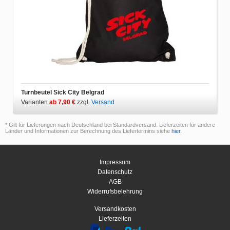
Turnbeutel Sick City Belgrad
Varianten
ab 7,90 €
zzgl.
Versand
* Gilt für Lieferungen nach Deutschland bei Standardversand. Lieferzeiten für andere
Länder und Informationen zur Berechnung des Liefertermins siehe
hier
.
Impressum
Datenschutz
AGB
Widerrufsbelehrung
Versandkosten
Lieferzeiten