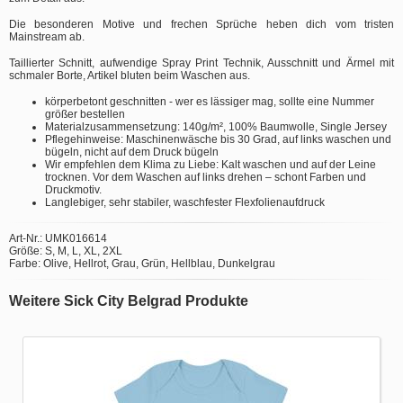
Die besonderen Motive und frechen Sprüche heben dich vom tristen
Mainstream ab.
Taillierter Schnitt, aufwendige Spray Print Technik, Ausschnitt und Ärmel mit
schmaler Borte, Artikel bluten beim Waschen aus.
körperbetont geschnitten - wer es lässiger mag, sollte eine Nummer
größer bestellen
Materialzusammensetzung: 140g/m², 100% Baumwolle, Single Jersey
Pflegehinweise: Maschinenwäsche bis 30 Grad, auf links waschen und
bügeln, nicht auf dem Druck bügeln
Wir empfehlen dem Klima zu Liebe: Kalt waschen und auf der Leine
trocknen. Vor dem Waschen auf links drehen – schont Farben und
Druckmotiv.
Langlebiger, sehr stabiler, waschfester Flexfolienaufdruck
Art-Nr.: UMK016614
Größe: S, M, L, XL, 2XL
Farbe: Olive, Hellrot, Grau, Grün, Hellblau, Dunkelgrau
Weitere Sick City Belgrad Produkte