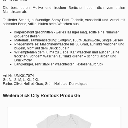
Die besonderen Motive und frechen Sprüche heben dich vom tristen
Mainstream ab.
Taillierter Schnitt, aufwendige Spray Print Technik, Ausschnitt und Ärmel mit
schmaler Borte, Artikel bluten beim Waschen aus.
körperbetont geschnitten - wer es lässiger mag, sollte eine Nummer
größer bestellen
Materialzusammensetzung: 140g/m², 100% Baumwolle, Single Jersey
Pflegehinweise: Maschinenwäsche bis 30 Grad, auf links waschen und
bügeln, nicht auf dem Druck bügeln
Wir empfehlen dem Klima zu Liebe: Kalt waschen und auf der Leine
trocknen. Vor dem Waschen auf links drehen – schont Farben und
Druckmotiv.
Langlebiger, sehr stabiler, waschfester Flexfolienaufdruck
Art-Nr.: UMK017074
Größe: S, M, L, XL, 2XL
Farbe: Olive, Hellrot, Grau, Grün, Hellblau, Dunkelgrau
Weitere Sick City Rostock Produkte