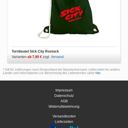
Turnbeutel Sick City Rostock
Varianten
ab 7,90 €
zzgl.
Versand
* Gilt für Lieferungen nach Deutschland bei Standardversand. Lieferzeiten für andere
Länder und Informationen zur Berechnung des Liefertermins siehe
hier
.
Impressum
Datenschutz
AGB
Widerrufsbelehrung
Versandkosten
Lieferzeiten