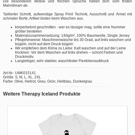
Die besonderen Motive und frechen Sprüche heben dich vom tristen
Mainstream ab.
Taillierter Schnitt, aufwendige Spray Print Technik, Ausschnitt und Ärmel mit
schmaler Borte, Artikel bluten beim Waschen aus.
körperbetont geschnitten - wer es lässiger mag, sollte eine Nummer
größer bestellen
Materialzusammensetzung: 140g/m², 100% Baumwolle, Single Jersey
Pflegehinweise: Maschinenwäsche bis 30 Grad, auf links waschen und
bügeln, nicht auf dem Druck bügeln
Wir empfehlen dem Klima zu Liebe: Kalt waschen und auf der Leine
trocknen. Vor dem Waschen auf links drehen – schont Farben und
Druckmotiv.
Langlebiger, sehr stabiler, waschfester Flexfolienaufdruck
Art-Nr.: UMK015141
Größe: S, M, L, XL, 2XL
Farbe: Olive, Hellrot, Grau, Grün, Hellblau, Dunkelgrau
Weitere Therapy Iceland Produkte