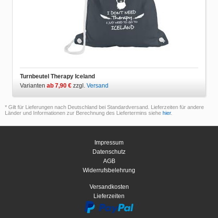
Turnbeutel Therapy Iceland
Varianten
ab 7,90 €
zzgl.
Versand
* Gilt für Lieferungen nach Deutschland bei Standardversand. Lieferzeiten für andere
Länder und Informationen zur Berechnung des Liefertermins siehe
hier
.
Impressum
Datenschutz
AGB
Widerrufsbelehrung
Versandkosten
Lieferzeiten