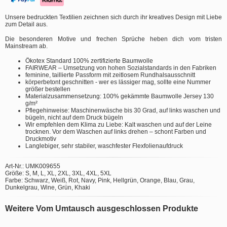
Unsere bedruckten Textilien zeichnen sich durch ihr kreatives Design mit Liebe
zum Detail aus.
Die besonderen Motive und frechen Sprüche heben dich vom tristen
Mainstream ab.
Ökotex Standard 100% zertifizierte Baumwolle
FAIRWEAR – Umsetzung von hohen Sozialstandards in den Fabriken
feminine, taillierte Passform mit zeitlosem Rundhalsausschnitt
körperbetont geschnitten - wer es lässiger mag, sollte eine Nummer
größer bestellen
Materialzusammensetzung: 100% gekämmte Baumwolle Jersey 130
g/m²
Pflegehinweise: Maschinenwäsche bis 30 Grad, auf links waschen und
bügeln, nicht auf dem Druck bügeln
Wir empfehlen dem Klima zu Liebe: Kalt waschen und auf der Leine
trocknen. Vor dem Waschen auf links drehen – schont Farben und
Druckmotiv
Langlebiger, sehr stabiler, waschfester Flexfolienaufdruck
Art-Nr.: UMK009655
Größe: S, M, L, XL, 2XL, 3XL, 4XL, 5XL
Farbe: Schwarz, Weiß, Rot, Navy, Pink, Hellgrün, Orange, Blau, Grau,
Dunkelgrau, Wine, Grün, Khaki
Weitere Vom Umtausch ausgeschlossen Produkte