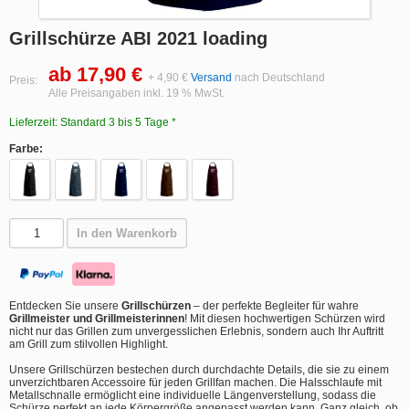
Grillschürze ABI 2021 loading
ab 17,90 €
+ 4,90 €
Versand
nach Deutschland
Preis:
Alle Preisangaben inkl. 19 % MwSt.
Lieferzeit: Standard 3 bis 5 Tage *
Farbe:
In den Warenkorb
Entdecken Sie unsere
Grillschürzen
– der perfekte Begleiter für wahre
Grillmeister und Grillmeisterinnen
! Mit diesen hochwertigen Schürzen wird
nicht nur das Grillen zum unvergesslichen Erlebnis, sondern auch Ihr Auftritt
am Grill zum stilvollen Highlight.
Unsere Grillschürzen bestechen durch durchdachte Details, die sie zu einem
unverzichtbaren Accessoire für jeden Grillfan machen. Die Halsschlaufe mit
Metallschnalle ermöglicht eine individuelle Längenverstellung, sodass die
Schürze perfekt an jede Körpergröße angepasst werden kann. Ganz gleich, ob