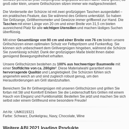
groß oder klein, unsere Grillschürzen sitzen immer wie maßgeschneidert.
Die Vorderseite der Schürze ist mit zwei großzügigen Taschen ausgestattet –
ein praktisches Feature, das Sie während des Grillens unterstützt. So haben
Sie Grillzange, Grillthermometer und Gewürze immer griffbereit zur Hand. Die
Taschen
mit einer Länge von 20 cm und einer Breite von 31,5 cm bieten
ausreichend Platz für alle
wichtigen Utensilien
und machen lästiges Suchen
überflüssig.
Mit einer
Gesamtlänge von 90 cm und einer Breite von 76 cm
bieten unsere
Grillschürzen einen optimalen Schutz vor Fettspritzern und Funkenflug. Sie
können sich unbeschwert dem Grillvergnügen hingeben, während die Schürze
Sie zuverlässig schützt. Dank der großzügigen Maße bleibt Ihnen dabei
genügend Bewegungsfreiheit erhalten.
Unsere Grillschürzen bestehen zu
100% aus hochwertiger Baumwolle
mit
einer
Stoffdichte von ca. 280g/m²
. Diese Materialwahl garantiert eine
hervorragende Qualität
und Langlebigkeit. Die Schürzen fühlen sich
angenehm weich an und sind zugleich robust genug, um den
Herausforderungen am Grill standzuhalten.
Bereichern Sie Ihr Grillvergnügen mit unseren Grillschürzen und grillen Sie
fortan mit Stil und Komfort! Erleben Sie die Leidenschaft fürs Grillen mit einem
Hauch von Eleganz und Funktionalität. Bestellen Sie jetzt und machen Sie sich
selbst oder einem Grillfreund eine besondere Freude!
Art-Nr.: UMK019321
Farbe: Schwarz, Dunkelgrau, Navy, Chocolate, Wine
Weitere ABI 2021 loading Produkte