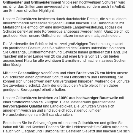
Grillmeister und Grillmeisterinnen
! Mit diesen hochwertigen Schürzen wird
nicht nur das Grillen zum unvergesslichen Erlebnis, sondern auch Ihr Auftritt
am Grill zum stilvollen Highlight.
Unsere Grillschürzen bestechen durch durchdachte Details, die sie zu einem
unverzichtbaren Accessoire für jeden Grillfan machen. Die Halsschlaufe mit
Metallschnalle ermöglicht eine individuelle Längenverstellung, sodass die
Schürze perfekt an jede Körpergröße angepasst werden kann. Ganz gleich, ob
groß oder klein, unsere Grillschürzen sitzen immer wie maßgeschneidert.
Die Vorderseite der Schürze ist mit zwei großzügigen Taschen ausgestattet –
ein praktisches Feature, das Sie während des Grillens unterstützt. So haben
Sie Grillzange, Grillthermometer und Gewürze immer griffbereit zur Hand. Die
Taschen
mit einer Länge von 20 cm und einer Breite von 31,5 cm bieten
ausreichend Platz für alle
wichtigen Utensilien
und machen lästiges Suchen
überflüssig.
Mit einer
Gesamtlänge von 90 cm und einer Breite von 76 cm
bieten unsere
Grillschürzen einen optimalen Schutz vor Fettspritzern und Funkenflug. Sie
können sich unbeschwert dem Grillvergnügen hingeben, während die Schürze
Sie zuverlässig schützt. Dank der großzügigen Maße bleibt Ihnen dabei
genügend Bewegungsfreiheit erhalten.
Unsere Grillschürzen bestehen zu
100% aus hochwertiger Baumwolle
mit
einer
Stoffdichte von ca. 280g/m²
. Diese Materialwahl garantiert eine
hervorragende Qualität
und Langlebigkeit. Die Schürzen fühlen sich
angenehm weich an und sind zugleich robust genug, um den
Herausforderungen am Grill standzuhalten.
Bereichern Sie Ihr Grillvergnügen mit unseren Grillschürzen und grillen Sie
fortan mit Stil und Komfort! Erleben Sie die Leidenschaft fürs Grillen mit einem
Hauch von Eleganz und Funktionalität. Bestellen Sie jetzt und machen Sie sich