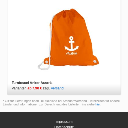
Turnbeutel Anker Austria
Varianten
ab 7,90 €
zzgl.
Versand
* Gilt für Lieferungen nach Deutschland bei Standardversand. Lieferzeiten für andere
Länder und Informationen zur Berechnung des Liefertermins siehe
hier
.
Impressum
Datenschutz