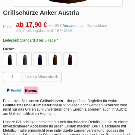
Grillschürze Anker Austria
ab 17,90 €
+ 4,90 €
Versand
nach Deutschland
Preis:
Alle Preisangaben inkl. 19 % MwSt.
Lieferzeit: Standard 3 bis 5 Tage *
Farbe:
In den Warenkorb
Entdecken Sie unsere
Grillschürzen
– der perfekte Begleiter für wahre
Grillmeister und Grillmeisterinnen
! Mit diesen hochwertigen Schürzen wird
nicht nur das Grillen zum unvergesslichen Erlebnis, sondern auch Ihr Auftritt
am Grill zum stilvollen Highlight.
Unsere Grillschürzen bestechen durch durchdachte Details, die sie zu einem
unverzichtbaren Accessoire für jeden Grillfan machen. Die Halsschlaufe mit
Metallschnalle ermöglicht eine individuelle Längenverstellung, sodass die
Schürze perfekt an jede Körpergröße angepasst werden kann. Ganz gleich, ob