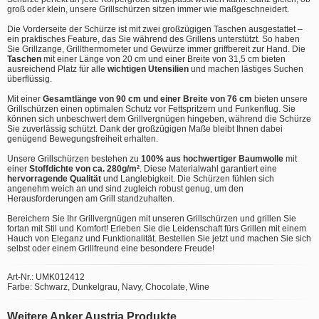
groß oder klein, unsere Grillschürzen sitzen immer wie maßgeschneidert.
Die Vorderseite der Schürze ist mit zwei großzügigen Taschen ausgestattet –
ein praktisches Feature, das Sie während des Grillens unterstützt. So haben
Sie Grillzange, Grillthermometer und Gewürze immer griffbereit zur Hand. Die
Taschen
mit einer Länge von 20 cm und einer Breite von 31,5 cm bieten
ausreichend Platz für alle
wichtigen Utensilien
und machen lästiges Suchen
überflüssig.
Mit einer
Gesamtlänge von 90 cm und einer Breite von 76 cm
bieten unsere
Grillschürzen einen optimalen Schutz vor Fettspritzern und Funkenflug. Sie
können sich unbeschwert dem Grillvergnügen hingeben, während die Schürze
Sie zuverlässig schützt. Dank der großzügigen Maße bleibt Ihnen dabei
genügend Bewegungsfreiheit erhalten.
Unsere Grillschürzen bestehen zu
100% aus hochwertiger Baumwolle
mit
einer
Stoffdichte von ca. 280g/m²
. Diese Materialwahl garantiert eine
hervorragende Qualität
und Langlebigkeit. Die Schürzen fühlen sich
angenehm weich an und sind zugleich robust genug, um den
Herausforderungen am Grill standzuhalten.
Bereichern Sie Ihr Grillvergnügen mit unseren Grillschürzen und grillen Sie
fortan mit Stil und Komfort! Erleben Sie die Leidenschaft fürs Grillen mit einem
Hauch von Eleganz und Funktionalität. Bestellen Sie jetzt und machen Sie sich
selbst oder einem Grillfreund eine besondere Freude!
Art-Nr.: UMK012412
Farbe: Schwarz, Dunkelgrau, Navy, Chocolate, Wine
Weitere Anker Austria Produkte