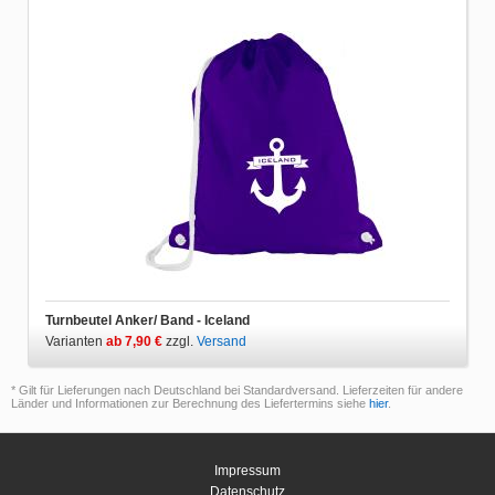
Turnbeutel Anker/ Band - Iceland
Varianten
ab 7,90 €
zzgl.
Versand
* Gilt für Lieferungen nach Deutschland bei Standardversand. Lieferzeiten für andere
Länder und Informationen zur Berechnung des Liefertermins siehe
hier
.
Impressum
Datenschutz