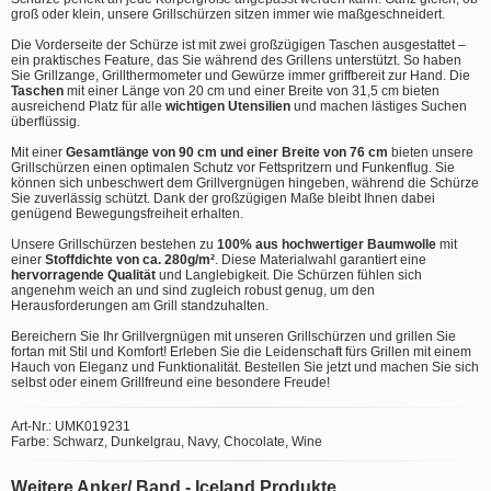
groß oder klein, unsere Grillschürzen sitzen immer wie maßgeschneidert.
Die Vorderseite der Schürze ist mit zwei großzügigen Taschen ausgestattet –
ein praktisches Feature, das Sie während des Grillens unterstützt. So haben
Sie Grillzange, Grillthermometer und Gewürze immer griffbereit zur Hand. Die
Taschen
mit einer Länge von 20 cm und einer Breite von 31,5 cm bieten
ausreichend Platz für alle
wichtigen Utensilien
und machen lästiges Suchen
überflüssig.
Mit einer
Gesamtlänge von 90 cm und einer Breite von 76 cm
bieten unsere
Grillschürzen einen optimalen Schutz vor Fettspritzern und Funkenflug. Sie
können sich unbeschwert dem Grillvergnügen hingeben, während die Schürze
Sie zuverlässig schützt. Dank der großzügigen Maße bleibt Ihnen dabei
genügend Bewegungsfreiheit erhalten.
Unsere Grillschürzen bestehen zu
100% aus hochwertiger Baumwolle
mit
einer
Stoffdichte von ca. 280g/m²
. Diese Materialwahl garantiert eine
hervorragende Qualität
und Langlebigkeit. Die Schürzen fühlen sich
angenehm weich an und sind zugleich robust genug, um den
Herausforderungen am Grill standzuhalten.
Bereichern Sie Ihr Grillvergnügen mit unseren Grillschürzen und grillen Sie
fortan mit Stil und Komfort! Erleben Sie die Leidenschaft fürs Grillen mit einem
Hauch von Eleganz und Funktionalität. Bestellen Sie jetzt und machen Sie sich
selbst oder einem Grillfreund eine besondere Freude!
Art-Nr.: UMK019231
Farbe: Schwarz, Dunkelgrau, Navy, Chocolate, Wine
Weitere Anker/ Band - Iceland Produkte