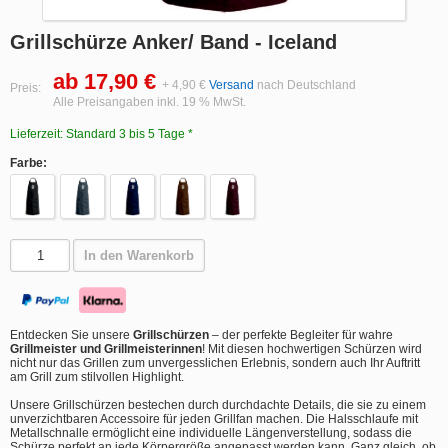
Grillschürze Anker/ Band - Iceland
ab 17,90 €
+ 4,90 €
Versand
nach Deutschland
Preis:
Alle Preisangaben inkl. 19 % MwSt.
Lieferzeit: Standard 3 bis 5 Tage *
Farbe:
In den Warenkorb
Entdecken Sie unsere
Grillschürzen
– der perfekte Begleiter für wahre
Grillmeister und Grillmeisterinnen
! Mit diesen hochwertigen Schürzen wird
nicht nur das Grillen zum unvergesslichen Erlebnis, sondern auch Ihr Auftritt
am Grill zum stilvollen Highlight.
Unsere Grillschürzen bestechen durch durchdachte Details, die sie zu einem
unverzichtbaren Accessoire für jeden Grillfan machen. Die Halsschlaufe mit
Metallschnalle ermöglicht eine individuelle Längenverstellung, sodass die
Schürze perfekt an jede Körpergröße angepasst werden kann. Ganz gleich, ob