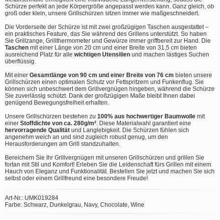
Schürze perfekt an jede Körpergröße angepasst werden kann. Ganz gleich, ob
groß oder klein, unsere Grillschürzen sitzen immer wie maßgeschneidert.
Die Vorderseite der Schürze ist mit zwei großzügigen Taschen ausgestattet –
ein praktisches Feature, das Sie während des Grillens unterstützt. So haben
Sie Grillzange, Grillthermometer und Gewürze immer griffbereit zur Hand. Die
Taschen
mit einer Länge von 20 cm und einer Breite von 31,5 cm bieten
ausreichend Platz für alle
wichtigen Utensilien
und machen lästiges Suchen
überflüssig.
Mit einer
Gesamtlänge von 90 cm und einer Breite von 76 cm
bieten unsere
Grillschürzen einen optimalen Schutz vor Fettspritzern und Funkenflug. Sie
können sich unbeschwert dem Grillvergnügen hingeben, während die Schürze
Sie zuverlässig schützt. Dank der großzügigen Maße bleibt Ihnen dabei
genügend Bewegungsfreiheit erhalten.
Unsere Grillschürzen bestehen zu
100% aus hochwertiger Baumwolle
mit
einer
Stoffdichte von ca. 280g/m²
. Diese Materialwahl garantiert eine
hervorragende Qualität
und Langlebigkeit. Die Schürzen fühlen sich
angenehm weich an und sind zugleich robust genug, um den
Herausforderungen am Grill standzuhalten.
Bereichern Sie Ihr Grillvergnügen mit unseren Grillschürzen und grillen Sie
fortan mit Stil und Komfort! Erleben Sie die Leidenschaft fürs Grillen mit einem
Hauch von Eleganz und Funktionalität. Bestellen Sie jetzt und machen Sie sich
selbst oder einem Grillfreund eine besondere Freude!
Art-Nr.: UMK019284
Farbe: Schwarz, Dunkelgrau, Navy, Chocolate, Wine