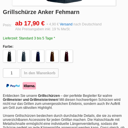
Grillschürze Anker Fehmarn
ab 17,90 €
+ 4,90 €
Versand
nach Deutschland
Preis:
Alle Preisangaben inkl. 19 % MwSt.
Lieferzeit: Standard 3 bis 5 Tage *
Farbe:
In den Warenkorb
Entdecken Sie unsere
Grillschürzen
– der perfekte Begleiter für wahre
Grillmeister und Grillmeisterinnen
! Mit diesen hochwertigen Schürzen wird
nicht nur das Grillen zum unvergesslichen Erlebnis, sondern auch Ihr Auftritt
am Grill zum stilvollen Highlight.
Unsere Grillschürzen bestechen durch durchdachte Details, die sie zu einem
unverzichtbaren Accessoire für jeden Grillfan machen. Die Halsschlaufe mit
Metallschnalle ermöglicht eine individuelle Längenverstellung, sodass die
Schürze perfekt an jede Körpergröße angepasst werden kann. Ganz gleich, ob