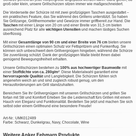
groß oder klein, unsere Grillschürzen sitzen immer wie maßgeschneidert.
Die Vorderseite der Schürze ist mit zwei großzügigen Taschen ausgestattet –
ein praktisches Feature, das Sie während des Grillens unterstützt. So haben
Sie Grillzange, Grillthermometer und Gewürze immer griffbereit zur Hand. Die
Taschen
mit einer Länge von 20 cm und einer Breite von 31,5 cm bieten
ausreichend Platz für alle
wichtigen Utensilien
und machen lästiges Suchen
überflüssig.
Mit einer
Gesamtlänge von 90 cm und einer Breite von 76 cm
bieten unsere
Grillschürzen einen optimalen Schutz vor Fettspritzern und Funkenflug. Sie
können sich unbeschwert dem Grillvergnügen hingeben, während die Schürze
Sie zuverlässig schützt. Dank der großzügigen Maße bleibt Ihnen dabei
genügend Bewegungsfreiheit erhalten.
Unsere Grillschürzen bestehen zu
100% aus hochwertiger Baumwolle
mit
einer
Stoffdichte von ca. 280g/m²
. Diese Materialwahl garantiert eine
hervorragende Qualität
und Langlebigkeit. Die Schürzen fühlen sich
angenehm weich an und sind zugleich robust genug, um den
Herausforderungen am Grill standzuhalten.
Bereichern Sie Ihr Grillvergnügen mit unseren Grillschürzen und grillen Sie
fortan mit Stil und Komfort! Erleben Sie die Leidenschaft fürs Grillen mit einem
Hauch von Eleganz und Funktionalität. Bestellen Sie jetzt und machen Sie sich
selbst oder einem Grillfreund eine besondere Freude!
Art-Nr.: UMK012489
Farbe: Schwarz, Dunkelgrau, Navy, Chocolate, Wine
Weitere Anker Fehmarn Produkte