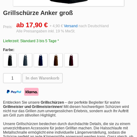
Grillschürze Anker groß
ab 17,90 €
+ 4,90 €
Versand
nach Deutschland
Preis:
Alle Preisangaben inkl. 19 % MwSt.
Lieferzeit: Standard 3 bis 5 Tage *
Farbe:
In den Warenkorb
Entdecken Sie unsere
Grillschürzen
– der perfekte Begleiter für wahre
Grillmeister und Grillmeisterinnen
! Mit diesen hochwertigen Schürzen wird
nicht nur das Grillen zum unvergesslichen Erlebnis, sondern auch Ihr Auftritt
am Grill zum stilvollen Highlight.
Unsere Grillschürzen bestechen durch durchdachte Details, die sie zu einem
unverzichtbaren Accessoire für jeden Grillfan machen. Die Halsschlaufe mit
Metallschnalle ermöglicht eine individuelle Längenverstellung, sodass die
Schürze perfekt an jede Körpergröße angepasst werden kann. Ganz gleich, ob