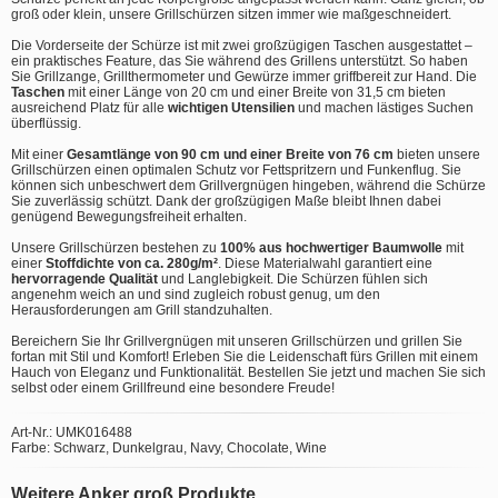
groß oder klein, unsere Grillschürzen sitzen immer wie maßgeschneidert.
Die Vorderseite der Schürze ist mit zwei großzügigen Taschen ausgestattet –
ein praktisches Feature, das Sie während des Grillens unterstützt. So haben
Sie Grillzange, Grillthermometer und Gewürze immer griffbereit zur Hand. Die
Taschen
mit einer Länge von 20 cm und einer Breite von 31,5 cm bieten
ausreichend Platz für alle
wichtigen Utensilien
und machen lästiges Suchen
überflüssig.
Mit einer
Gesamtlänge von 90 cm und einer Breite von 76 cm
bieten unsere
Grillschürzen einen optimalen Schutz vor Fettspritzern und Funkenflug. Sie
können sich unbeschwert dem Grillvergnügen hingeben, während die Schürze
Sie zuverlässig schützt. Dank der großzügigen Maße bleibt Ihnen dabei
genügend Bewegungsfreiheit erhalten.
Unsere Grillschürzen bestehen zu
100% aus hochwertiger Baumwolle
mit
einer
Stoffdichte von ca. 280g/m²
. Diese Materialwahl garantiert eine
hervorragende Qualität
und Langlebigkeit. Die Schürzen fühlen sich
angenehm weich an und sind zugleich robust genug, um den
Herausforderungen am Grill standzuhalten.
Bereichern Sie Ihr Grillvergnügen mit unseren Grillschürzen und grillen Sie
fortan mit Stil und Komfort! Erleben Sie die Leidenschaft fürs Grillen mit einem
Hauch von Eleganz und Funktionalität. Bestellen Sie jetzt und machen Sie sich
selbst oder einem Grillfreund eine besondere Freude!
Art-Nr.: UMK016488
Farbe: Schwarz, Dunkelgrau, Navy, Chocolate, Wine
Weitere Anker groß Produkte