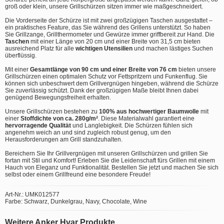
groß oder klein, unsere Grillschürzen sitzen immer wie maßgeschneidert.
Die Vorderseite der Schürze ist mit zwei großzügigen Taschen ausgestattet –
ein praktisches Feature, das Sie während des Grillens unterstützt. So haben
Sie Grillzange, Grillthermometer und Gewürze immer griffbereit zur Hand. Die
Taschen
mit einer Länge von 20 cm und einer Breite von 31,5 cm bieten
ausreichend Platz für alle
wichtigen Utensilien
und machen lästiges Suchen
überflüssig.
Mit einer
Gesamtlänge von 90 cm und einer Breite von 76 cm
bieten unsere
Grillschürzen einen optimalen Schutz vor Fettspritzern und Funkenflug. Sie
können sich unbeschwert dem Grillvergnügen hingeben, während die Schürze
Sie zuverlässig schützt. Dank der großzügigen Maße bleibt Ihnen dabei
genügend Bewegungsfreiheit erhalten.
Unsere Grillschürzen bestehen zu
100% aus hochwertiger Baumwolle
mit
einer
Stoffdichte von ca. 280g/m²
. Diese Materialwahl garantiert eine
hervorragende Qualität
und Langlebigkeit. Die Schürzen fühlen sich
angenehm weich an und sind zugleich robust genug, um den
Herausforderungen am Grill standzuhalten.
Bereichern Sie Ihr Grillvergnügen mit unseren Grillschürzen und grillen Sie
fortan mit Stil und Komfort! Erleben Sie die Leidenschaft fürs Grillen mit einem
Hauch von Eleganz und Funktionalität. Bestellen Sie jetzt und machen Sie sich
selbst oder einem Grillfreund eine besondere Freude!
Art-Nr.: UMK012577
Farbe: Schwarz, Dunkelgrau, Navy, Chocolate, Wine
Weitere Anker Hvar Produkte