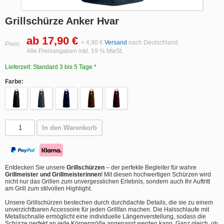
Grillschürze Anker Hvar
ab 17,90 €
+ 4,90 €
Versand
nach Deutschland
Preis:
Alle Preisangaben inkl. 19 % MwSt.
Lieferzeit: Standard 3 bis 5 Tage *
Farbe:
In den Warenkorb
Entdecken Sie unsere
Grillschürzen
– der perfekte Begleiter für wahre
Grillmeister und Grillmeisterinnen
! Mit diesen hochwertigen Schürzen wird
nicht nur das Grillen zum unvergesslichen Erlebnis, sondern auch Ihr Auftritt
am Grill zum stilvollen Highlight.
Unsere Grillschürzen bestechen durch durchdachte Details, die sie zu einem
unverzichtbaren Accessoire für jeden Grillfan machen. Die Halsschlaufe mit
Metallschnalle ermöglicht eine individuelle Längenverstellung, sodass die
Schürze perfekt an jede Körpergröße angepasst werden kann. Ganz gleich, ob