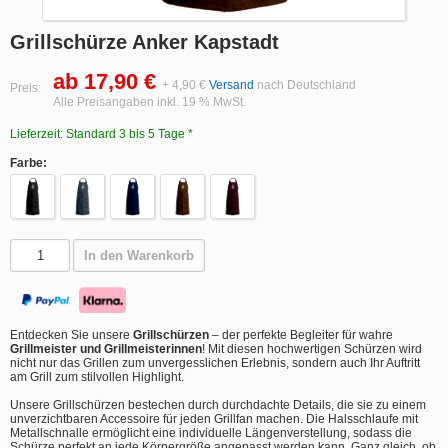
Grillschürze Anker Kapstadt
ab 17,90 €
+ 4,90 €
Versand
nach Deutschland
Preis:
Alle Preisangaben inkl. 19 % MwSt.
Lieferzeit: Standard 3 bis 5 Tage *
Farbe:
In den Warenkorb
Entdecken Sie unsere
Grillschürzen
– der perfekte Begleiter für wahre
Grillmeister und Grillmeisterinnen
! Mit diesen hochwertigen Schürzen wird
nicht nur das Grillen zum unvergesslichen Erlebnis, sondern auch Ihr Auftritt
am Grill zum stilvollen Highlight.
Unsere Grillschürzen bestechen durch durchdachte Details, die sie zu einem
unverzichtbaren Accessoire für jeden Grillfan machen. Die Halsschlaufe mit
Metallschnalle ermöglicht eine individuelle Längenverstellung, sodass die
Schürze perfekt an jede Körpergröße angepasst werden kann. Ganz gleich, ob