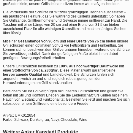
groß oder klein, unsere Grillschürzen sitzen immer wie maßgeschneidert.
Die Vorderseite der Schürze ist mit zwei großzügigen Taschen ausgestattet –
ein praktisches Feature, das Sie während des Grillens unterstützt. So haben
Sie Grillzange, Grillthermometer und Gewürze immer griffbereit zur Hand. Die
Taschen
mit einer Länge von 20 cm und einer Breite von 31,5 cm bieten
ausreichend Platz für alle
wichtigen Utensilien
und machen lästiges Suchen
überflüssig.
Mit einer
Gesamtlänge von 90 cm und einer Breite von 76 cm
bieten unsere
Grillschürzen einen optimalen Schutz vor Fettspritzern und Funkenflug. Sie
können sich unbeschwert dem Grillvergnügen hingeben, während die Schürze
Sie zuverlässig schützt. Dank der großzügigen Maße bleibt Ihnen dabei
genügend Bewegungsfreiheit erhalten.
Unsere Grillschürzen bestehen zu
100% aus hochwertiger Baumwolle
mit
einer
Stoffdichte von ca. 280g/m²
. Diese Materialwahl garantiert eine
hervorragende Qualität
und Langlebigkeit. Die Schürzen fühlen sich
angenehm weich an und sind zugleich robust genug, um den
Herausforderungen am Grill standzuhalten.
Bereichern Sie Ihr Grillvergnügen mit unseren Grillschürzen und grillen Sie
fortan mit Stil und Komfort! Erleben Sie die Leidenschaft fürs Grillen mit einem
Hauch von Eleganz und Funktionalität. Bestellen Sie jetzt und machen Sie sich
selbst oder einem Grillfreund eine besondere Freude!
Art-Nr.: UMK012654
Farbe: Schwarz, Dunkelgrau, Navy, Chocolate, Wine
Weitere Anker Kapstadt Produkte