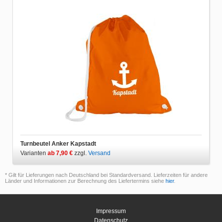
Turnbeutel Anker Kapstadt
Varianten
ab 7,90 €
zzgl.
Versand
* Gilt für Lieferungen nach Deutschland bei Standardversand. Lieferzeiten für andere
Länder und Informationen zur Berechnung des Liefertermins siehe
hier
.
Impressum
Datenschutz