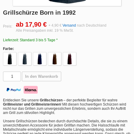
Grillschürze Born in 1992
ab 17,90 €
+ 4,90 €
Versand
nach Deutschland
Preis:
Alle Preisangaben inkl. 19 % MwSt.
Lieferzeit: Standard 3 bis 5 Tage *
Farbe:
In den Warenkorb
Entdecken Sie unsere
Grillschürzen
– der perfekte Begleiter für wahre
Grillmeister und Grillmeisterinnen
! Mit diesen hochwertigen Schürzen wird
nicht nur das Grillen zum unvergesslichen Erlebnis, sondern auch Ihr Auftritt
am Grill zum stilvollen Highlight.
Unsere Grillschürzen bestechen durch durchdachte Details, die sie zu einem
unverzichtbaren Accessoire für jeden Grillfan machen. Die Halsschlaufe mit
Metallschnalle ermöglicht eine individuelle Längenverstellung, sodass die
Schürze perfekt an jede Körpergröße angepasst werden kann. Ganz gleich, ob