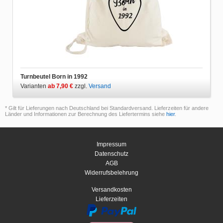
Turnbeutel Born in 1992
Varianten
ab 7,90 €
zzgl.
Versand
* Gilt für Lieferungen nach Deutschland bei Standardversand. Lieferzeiten für andere
Länder und Informationen zur Berechnung des Liefertermins siehe
hier
.
Impressum
Datenschutz
AGB
Widerrufsbelehrung
Versandkosten
Lieferzeiten