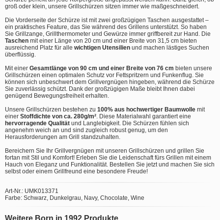
groß oder klein, unsere Grillschürzen sitzen immer wie maßgeschneidert.
Die Vorderseite der Schürze ist mit zwei großzügigen Taschen ausgestattet –
ein praktisches Feature, das Sie während des Grillens unterstützt. So haben
Sie Grillzange, Grillthermometer und Gewürze immer griffbereit zur Hand. Die
Taschen
mit einer Länge von 20 cm und einer Breite von 31,5 cm bieten
ausreichend Platz für alle
wichtigen Utensilien
und machen lästiges Suchen
überflüssig.
Mit einer
Gesamtlänge von 90 cm und einer Breite von 76 cm
bieten unsere
Grillschürzen einen optimalen Schutz vor Fettspritzern und Funkenflug. Sie
können sich unbeschwert dem Grillvergnügen hingeben, während die Schürze
Sie zuverlässig schützt. Dank der großzügigen Maße bleibt Ihnen dabei
genügend Bewegungsfreiheit erhalten.
Unsere Grillschürzen bestehen zu
100% aus hochwertiger Baumwolle
mit
einer
Stoffdichte von ca. 280g/m²
. Diese Materialwahl garantiert eine
hervorragende Qualität
und Langlebigkeit. Die Schürzen fühlen sich
angenehm weich an und sind zugleich robust genug, um den
Herausforderungen am Grill standzuhalten.
Bereichern Sie Ihr Grillvergnügen mit unseren Grillschürzen und grillen Sie
fortan mit Stil und Komfort! Erleben Sie die Leidenschaft fürs Grillen mit einem
Hauch von Eleganz und Funktionalität. Bestellen Sie jetzt und machen Sie sich
selbst oder einem Grillfreund eine besondere Freude!
Art-Nr.: UMK013371
Farbe: Schwarz, Dunkelgrau, Navy, Chocolate, Wine
Weitere Born in 1992 Produkte