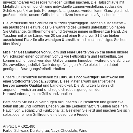
unverzichtbaren Accessoire für jeden Grillfan machen. Die Halsschlaufe mit
Metallschnalle ermöglicht eine individuelle Längenverstellung, sodass die
Schürze perfekt an jede Körpergröße angepasst werden kann. Ganz gleich, ob
groß oder klein, unsere Grillschürzen sitzen immer wie maßgeschneidert.
Die Vorderseite der Schürze ist mit zwei großzügigen Taschen ausgestattet –
ein praktisches Feature, das Sie während des Grillens unterstützt. So haben
Sie Grillzange, Grillthermometer und Gewürze immer griffbereit zur Hand. Die
Taschen
mit einer Länge von 20 cm und einer Breite von 31,5 cm bieten
ausreichend Platz für alle
wichtigen Utensilien
und machen lästiges Suchen
überflüssig.
Mit einer
Gesamtlänge von 90 cm und einer Breite von 76 cm
bieten unsere
Grillschürzen einen optimalen Schutz vor Fettspritzern und Funkenflug. Sie
können sich unbeschwert dem Grillvergnügen hingeben, während die Schürze
Sie zuverlässig schützt. Dank der großzügigen Maße bleibt Ihnen dabei
genügend Bewegungsfreiheit erhalten.
Unsere Grillschürzen bestehen zu
100% aus hochwertiger Baumwolle
mit
einer
Stoffdichte von ca. 280g/m²
. Diese Materialwahl garantiert eine
hervorragende Qualität
und Langlebigkeit. Die Schürzen fühlen sich
angenehm weich an und sind zugleich robust genug, um den
Herausforderungen am Grill standzuhalten.
Bereichern Sie Ihr Grillvergnügen mit unseren Grillschürzen und grillen Sie
fortan mit Stil und Komfort! Erleben Sie die Leidenschaft fürs Grillen mit einem
Hauch von Eleganz und Funktionalität. Bestellen Sie jetzt und machen Sie sich
selbst oder einem Grillfreund eine besondere Freude!
Art-Nr.: UMK021490
Farbe: Schwarz, Dunkelgrau, Navy, Chocolate, Wine