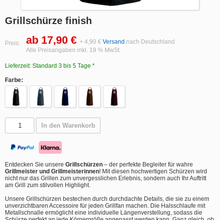
Grillschürze finish
ab 17,90 €
+ 4,90 €
Versand
nach Deutschland
Preis:
Alle Preisangaben inkl. 19 % MwSt.
Lieferzeit: Standard 3 bis 5 Tage *
Farbe:
In den Warenkorb
Entdecken Sie unsere
Grillschürzen
– der perfekte Begleiter für wahre
Grillmeister und Grillmeisterinnen
! Mit diesen hochwertigen Schürzen wird
nicht nur das Grillen zum unvergesslichen Erlebnis, sondern auch Ihr Auftritt
am Grill zum stilvollen Highlight.
Unsere Grillschürzen bestechen durch durchdachte Details, die sie zu einem
unverzichtbaren Accessoire für jeden Grillfan machen. Die Halsschlaufe mit
Metallschnalle ermöglicht eine individuelle Längenverstellung, sodass die
Schürze perfekt an jede Körpergröße angepasst werden kann. Ganz gleich, ob