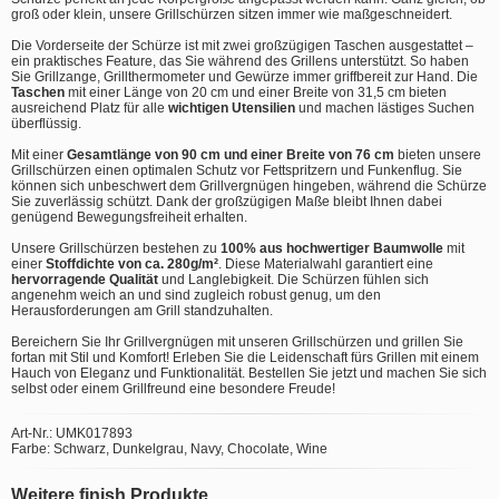
groß oder klein, unsere Grillschürzen sitzen immer wie maßgeschneidert.
Die Vorderseite der Schürze ist mit zwei großzügigen Taschen ausgestattet –
ein praktisches Feature, das Sie während des Grillens unterstützt. So haben
Sie Grillzange, Grillthermometer und Gewürze immer griffbereit zur Hand. Die
Taschen
mit einer Länge von 20 cm und einer Breite von 31,5 cm bieten
ausreichend Platz für alle
wichtigen Utensilien
und machen lästiges Suchen
überflüssig.
Mit einer
Gesamtlänge von 90 cm und einer Breite von 76 cm
bieten unsere
Grillschürzen einen optimalen Schutz vor Fettspritzern und Funkenflug. Sie
können sich unbeschwert dem Grillvergnügen hingeben, während die Schürze
Sie zuverlässig schützt. Dank der großzügigen Maße bleibt Ihnen dabei
genügend Bewegungsfreiheit erhalten.
Unsere Grillschürzen bestehen zu
100% aus hochwertiger Baumwolle
mit
einer
Stoffdichte von ca. 280g/m²
. Diese Materialwahl garantiert eine
hervorragende Qualität
und Langlebigkeit. Die Schürzen fühlen sich
angenehm weich an und sind zugleich robust genug, um den
Herausforderungen am Grill standzuhalten.
Bereichern Sie Ihr Grillvergnügen mit unseren Grillschürzen und grillen Sie
fortan mit Stil und Komfort! Erleben Sie die Leidenschaft fürs Grillen mit einem
Hauch von Eleganz und Funktionalität. Bestellen Sie jetzt und machen Sie sich
selbst oder einem Grillfreund eine besondere Freude!
Art-Nr.: UMK017893
Farbe: Schwarz, Dunkelgrau, Navy, Chocolate, Wine
Weitere finish Produkte