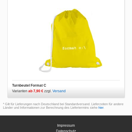
Turnbeutel Format C
Varianten
ab 7,90 €
zzgl.
Versand
* Gilt für Lieferungen nach Deutschland bei Standardversand. Lieferzeiten für andere
Länder und Informationen zur Berechnung des Liefertermins siehe
hier
.
Impressum
Datenschutz