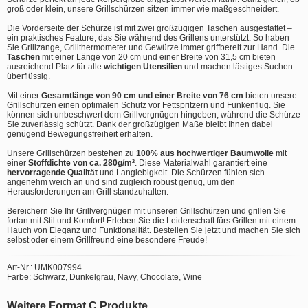
groß oder klein, unsere Grillschürzen sitzen immer wie maßgeschneidert.
Die Vorderseite der Schürze ist mit zwei großzügigen Taschen ausgestattet –
ein praktisches Feature, das Sie während des Grillens unterstützt. So haben
Sie Grillzange, Grillthermometer und Gewürze immer griffbereit zur Hand. Die
Taschen
mit einer Länge von 20 cm und einer Breite von 31,5 cm bieten
ausreichend Platz für alle
wichtigen Utensilien
und machen lästiges Suchen
überflüssig.
Mit einer
Gesamtlänge von 90 cm und einer Breite von 76 cm
bieten unsere
Grillschürzen einen optimalen Schutz vor Fettspritzern und Funkenflug. Sie
können sich unbeschwert dem Grillvergnügen hingeben, während die Schürze
Sie zuverlässig schützt. Dank der großzügigen Maße bleibt Ihnen dabei
genügend Bewegungsfreiheit erhalten.
Unsere Grillschürzen bestehen zu
100% aus hochwertiger Baumwolle
mit
einer
Stoffdichte von ca. 280g/m²
. Diese Materialwahl garantiert eine
hervorragende Qualität
und Langlebigkeit. Die Schürzen fühlen sich
angenehm weich an und sind zugleich robust genug, um den
Herausforderungen am Grill standzuhalten.
Bereichern Sie Ihr Grillvergnügen mit unseren Grillschürzen und grillen Sie
fortan mit Stil und Komfort! Erleben Sie die Leidenschaft fürs Grillen mit einem
Hauch von Eleganz und Funktionalität. Bestellen Sie jetzt und machen Sie sich
selbst oder einem Grillfreund eine besondere Freude!
Art-Nr.: UMK007994
Farbe: Schwarz, Dunkelgrau, Navy, Chocolate, Wine
Weitere Format C Produkte