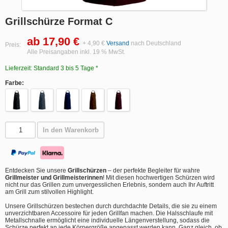
Grillschürze Format C
ab 17,90 €
+ 4,90 €
Versand
nach Deutschland
Preis:
Alle Preisangaben inkl. 19 % MwSt.
Lieferzeit: Standard 3 bis 5 Tage *
Farbe:
In den Warenkorb
Entdecken Sie unsere
Grillschürzen
– der perfekte Begleiter für wahre
Grillmeister und Grillmeisterinnen
! Mit diesen hochwertigen Schürzen wird
nicht nur das Grillen zum unvergesslichen Erlebnis, sondern auch Ihr Auftritt
am Grill zum stilvollen Highlight.
Unsere Grillschürzen bestechen durch durchdachte Details, die sie zu einem
unverzichtbaren Accessoire für jeden Grillfan machen. Die Halsschlaufe mit
Metallschnalle ermöglicht eine individuelle Längenverstellung, sodass die
Schürze perfekt an jede Körpergröße angepasst werden kann. Ganz gleich, ob