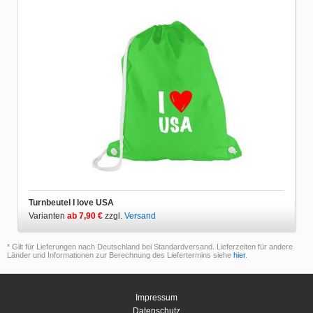
Turnbeutel I love USA
Varianten
ab 7,90 €
zzgl.
Versand
* Gilt für Lieferungen nach Deutschland bei Standardversand. Lieferzeiten für andere
Länder und Informationen zur Berechnung des Liefertermins siehe
hier
.
Impressum
Datenschutz