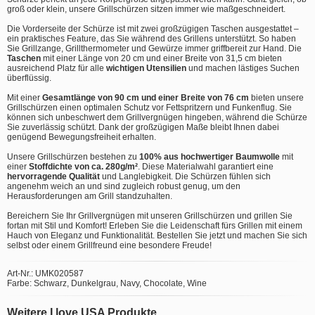
groß oder klein, unsere Grillschürzen sitzen immer wie maßgeschneidert.
Die Vorderseite der Schürze ist mit zwei großzügigen Taschen ausgestattet –
ein praktisches Feature, das Sie während des Grillens unterstützt. So haben
Sie Grillzange, Grillthermometer und Gewürze immer griffbereit zur Hand. Die
Taschen
mit einer Länge von 20 cm und einer Breite von 31,5 cm bieten
ausreichend Platz für alle
wichtigen Utensilien
und machen lästiges Suchen
überflüssig.
Mit einer
Gesamtlänge von 90 cm und einer Breite von 76 cm
bieten unsere
Grillschürzen einen optimalen Schutz vor Fettspritzern und Funkenflug. Sie
können sich unbeschwert dem Grillvergnügen hingeben, während die Schürze
Sie zuverlässig schützt. Dank der großzügigen Maße bleibt Ihnen dabei
genügend Bewegungsfreiheit erhalten.
Unsere Grillschürzen bestehen zu
100% aus hochwertiger Baumwolle
mit
einer
Stoffdichte von ca. 280g/m²
. Diese Materialwahl garantiert eine
hervorragende Qualität
und Langlebigkeit. Die Schürzen fühlen sich
angenehm weich an und sind zugleich robust genug, um den
Herausforderungen am Grill standzuhalten.
Bereichern Sie Ihr Grillvergnügen mit unseren Grillschürzen und grillen Sie
fortan mit Stil und Komfort! Erleben Sie die Leidenschaft fürs Grillen mit einem
Hauch von Eleganz und Funktionalität. Bestellen Sie jetzt und machen Sie sich
selbst oder einem Grillfreund eine besondere Freude!
Art-Nr.: UMK020587
Farbe: Schwarz, Dunkelgrau, Navy, Chocolate, Wine
Weitere I love USA Produkte