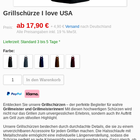
Grillschürze I love USA
ab 17,90 €
+ 4,90 €
Versand
nach Deutschland
Preis:
Alle Preisangaben inkl. 19 % MwSt.
Lieferzeit: Standard 3 bis 5 Tage *
Farbe:
In den Warenkorb
Entdecken Sie unsere
Grillschürzen
– der perfekte Begleiter für wahre
Grillmeister und Grillmeisterinnen
! Mit diesen hochwertigen Schürzen wird
nicht nur das Grillen zum unvergesslichen Erlebnis, sondern auch Ihr Auftritt
am Grill zum stilvollen Highlight.
Unsere Grillschürzen bestechen durch durchdachte Details, die sie zu einem
unverzichtbaren Accessoire für jeden Grillfan machen. Die Halsschlaufe mit
Metallschnalle ermöglicht eine individuelle Längenverstellung, sodass die
Schürze perfekt an jede Körpergröße angepasst werden kann. Ganz gleich, ob