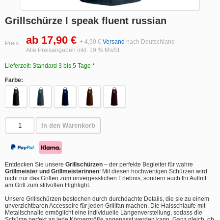
Grillschürze I speak fluent russian
ab 17,90 €
+ 4,90 €
Versand
nach Deutschland
Preis:
Alle Preisangaben inkl. 19 % MwSt.
Lieferzeit: Standard 3 bis 5 Tage *
Farbe:
In den Warenkorb
Entdecken Sie unsere
Grillschürzen
– der perfekte Begleiter für wahre
Grillmeister und Grillmeisterinnen
! Mit diesen hochwertigen Schürzen wird
nicht nur das Grillen zum unvergesslichen Erlebnis, sondern auch Ihr Auftritt
am Grill zum stilvollen Highlight.
Unsere Grillschürzen bestechen durch durchdachte Details, die sie zu einem
unverzichtbaren Accessoire für jeden Grillfan machen. Die Halsschlaufe mit
Metallschnalle ermöglicht eine individuelle Längenverstellung, sodass die
Schürze perfekt an jede Körpergröße angepasst werden kann. Ganz gleich, ob