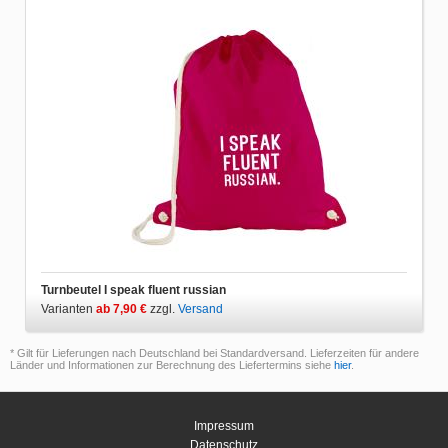
Turnbeutel I speak fluent russian
Varianten
ab 7,90 €
zzgl.
Versand
* Gilt für Lieferungen nach Deutschland bei Standardversand. Lieferzeiten für andere
Länder und Informationen zur Berechnung des Liefertermins siehe
hier
.
Impressum
Datenschutz