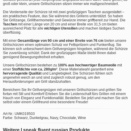
groß oder klein, unsere Grillschürzen sitzen immer wie maßgeschneidert.
Die Vorderseite der Schürze ist mit zwei großzügigen Taschen ausgestattet –
ein praktisches Feature, das Sie während des Grillens unterstützt. So haben
Sie Grillzange, Grillthermometer und Gewürze immer griffbereit zur Hand. Die
Taschen
mit einer Länge von 20 cm und einer Breite von 31,5 cm bieten
ausreichend Platz für alle
wichtigen Utensilien
und machen lästiges Suchen
überflüssig.
Mit einer
Gesamtlänge von 90 cm und einer Breite von 76 cm
bieten unsere
Grillschürzen einen optimalen Schutz vor Fettspritzern und Funkenflug. Sie
können sich unbeschwert dem Grillvergnügen hingeben, während die Schürze
Sie zuverlässig schützt. Dank der großzügigen Maße bleibt Ihnen dabei
genügend Bewegungsfreiheit erhalten.
Unsere Grillschürzen bestehen zu
100% aus hochwertiger Baumwolle
mit
einer
Stoffdichte von ca. 280g/m²
. Diese Materialwahl garantiert eine
hervorragende Qualität
und Langlebigkeit. Die Schürzen fühlen sich
angenehm weich an und sind zugleich robust genug, um den
Herausforderungen am Grill standzuhalten.
Bereichern Sie Ihr Grillvergnügen mit unseren Grillschürzen und grillen Sie
fortan mit Stil und Komfort! Erleben Sie die Leidenschaft fürs Grillen mit einem
Hauch von Eleganz und Funktionalität. Bestellen Sie jetzt und machen Sie sich
selbst oder einem Grillfreund eine besondere Freude!
Art-Nr.: UMK019503
Farbe: Schwarz, Dunkelgrau, Navy, Chocolate, Wine
Weitere I speak fluent russian Produkte