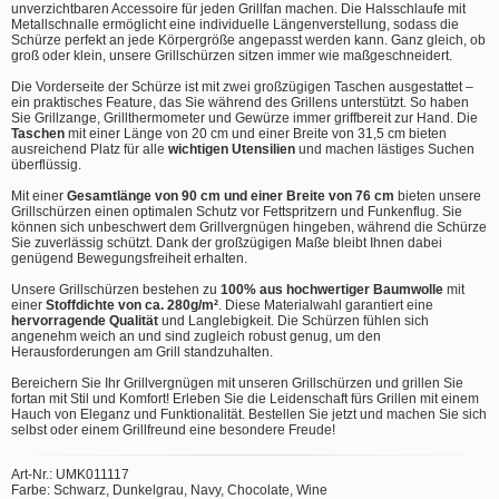
unverzichtbaren Accessoire für jeden Grillfan machen. Die Halsschlaufe mit
Metallschnalle ermöglicht eine individuelle Längenverstellung, sodass die
Schürze perfekt an jede Körpergröße angepasst werden kann. Ganz gleich, ob
groß oder klein, unsere Grillschürzen sitzen immer wie maßgeschneidert.
Die Vorderseite der Schürze ist mit zwei großzügigen Taschen ausgestattet –
ein praktisches Feature, das Sie während des Grillens unterstützt. So haben
Sie Grillzange, Grillthermometer und Gewürze immer griffbereit zur Hand. Die
Taschen
mit einer Länge von 20 cm und einer Breite von 31,5 cm bieten
ausreichend Platz für alle
wichtigen Utensilien
und machen lästiges Suchen
überflüssig.
Mit einer
Gesamtlänge von 90 cm und einer Breite von 76 cm
bieten unsere
Grillschürzen einen optimalen Schutz vor Fettspritzern und Funkenflug. Sie
können sich unbeschwert dem Grillvergnügen hingeben, während die Schürze
Sie zuverlässig schützt. Dank der großzügigen Maße bleibt Ihnen dabei
genügend Bewegungsfreiheit erhalten.
Unsere Grillschürzen bestehen zu
100% aus hochwertiger Baumwolle
mit
einer
Stoffdichte von ca. 280g/m²
. Diese Materialwahl garantiert eine
hervorragende Qualität
und Langlebigkeit. Die Schürzen fühlen sich
angenehm weich an und sind zugleich robust genug, um den
Herausforderungen am Grill standzuhalten.
Bereichern Sie Ihr Grillvergnügen mit unseren Grillschürzen und grillen Sie
fortan mit Stil und Komfort! Erleben Sie die Leidenschaft fürs Grillen mit einem
Hauch von Eleganz und Funktionalität. Bestellen Sie jetzt und machen Sie sich
selbst oder einem Grillfreund eine besondere Freude!
Art-Nr.: UMK011117
Farbe: Schwarz, Dunkelgrau, Navy, Chocolate, Wine