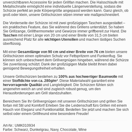
unverzichtbaren Accessoire für jeden Grillfan machen. Die Halsschlaufe mit
Metallschnalle ermöglicht eine individuelle Längenverstellung, sodass die
Schürze perfekt an jede Körpergröße angepasst werden kann. Ganz gleich, ob
groß oder klein, unsere Grillschürzen sitzen immer wie maßgeschneidert.
Die Vorderseite der Schürze ist mit zwei großzügigen Taschen ausgestattet –
ein praktisches Feature, das Sie während des Grillens unterstützt. So haben
Sie Grillzange, Grillthermometer und Gewürze immer griffbereit zur Hand. Die
Taschen
mit einer Länge von 20 cm und einer Breite von 31,5 cm bieten
ausreichend Platz für alle
wichtigen Utensilien
und machen lästiges Suchen
überflüssig.
Mit einer
Gesamtlänge von 90 cm und einer Breite von 76 cm
bieten unsere
Grillschürzen einen optimalen Schutz vor Fettspritzern und Funkenflug. Sie
können sich unbeschwert dem Grillvergnügen hingeben, während die Schürze
Sie zuverlässig schützt. Dank der großzügigen Maße bleibt Ihnen dabei
genügend Bewegungsfreiheit erhalten.
Unsere Grillschürzen bestehen zu
100% aus hochwertiger Baumwolle
mit
einer
Stoffdichte von ca. 280g/m²
. Diese Materialwahl garantiert eine
hervorragende Qualität
und Langlebigkeit. Die Schürzen fühlen sich
angenehm weich an und sind zugleich robust genug, um den
Herausforderungen am Grill standzuhalten.
Bereichern Sie Ihr Grillvergnügen mit unseren Grillschürzen und grillen Sie
fortan mit Stil und Komfort! Erleben Sie die Leidenschaft fürs Grillen mit einem
Hauch von Eleganz und Funktionalität. Bestellen Sie jetzt und machen Sie sich
selbst oder einem Grillfreund eine besondere Freude!
Art-Nr.: UMK010934
Farbe: Schwarz, Dunkelgrau, Navy, Chocolate, Wine