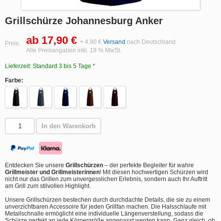
Grillschürze Johannesburg Anker
ab 17,90 €
+ 4,90 €
Versand
nach Deutschland
Preis:
Alle Preisangaben inkl. 19 % MwSt.
Lieferzeit: Standard 3 bis 5 Tage *
Farbe:
In den Warenkorb
Entdecken Sie unsere
Grillschürzen
– der perfekte Begleiter für wahre
Grillmeister und Grillmeisterinnen
! Mit diesen hochwertigen Schürzen wird
nicht nur das Grillen zum unvergesslichen Erlebnis, sondern auch Ihr Auftritt
am Grill zum stilvollen Highlight.
Unsere Grillschürzen bestechen durch durchdachte Details, die sie zu einem
unverzichtbaren Accessoire für jeden Grillfan machen. Die Halsschlaufe mit
Metallschnalle ermöglicht eine individuelle Längenverstellung, sodass die
Schürze perfekt an jede Körpergröße angepasst werden kann. Ganz gleich, ob