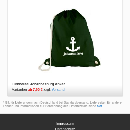
Turnbeutel Johannesburg Anker
Varianten
ab 7,90 €
zzgl.
Versand
* Gilt für Lieferungen nach Deutschland bei Standardversand. Lieferzeiten für andere
Länder und Informationen zur Berechnung des Liefertermins siehe
hier
.
Impressum
Datenschutz