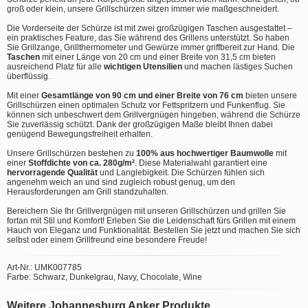
groß oder klein, unsere Grillschürzen sitzen immer wie maßgeschneidert.
Die Vorderseite der Schürze ist mit zwei großzügigen Taschen ausgestattet –
ein praktisches Feature, das Sie während des Grillens unterstützt. So haben
Sie Grillzange, Grillthermometer und Gewürze immer griffbereit zur Hand. Die
Taschen
mit einer Länge von 20 cm und einer Breite von 31,5 cm bieten
ausreichend Platz für alle
wichtigen Utensilien
und machen lästiges Suchen
überflüssig.
Mit einer
Gesamtlänge von 90 cm und einer Breite von 76 cm
bieten unsere
Grillschürzen einen optimalen Schutz vor Fettspritzern und Funkenflug. Sie
können sich unbeschwert dem Grillvergnügen hingeben, während die Schürze
Sie zuverlässig schützt. Dank der großzügigen Maße bleibt Ihnen dabei
genügend Bewegungsfreiheit erhalten.
Unsere Grillschürzen bestehen zu
100% aus hochwertiger Baumwolle
mit
einer
Stoffdichte von ca. 280g/m²
. Diese Materialwahl garantiert eine
hervorragende Qualität
und Langlebigkeit. Die Schürzen fühlen sich
angenehm weich an und sind zugleich robust genug, um den
Herausforderungen am Grill standzuhalten.
Bereichern Sie Ihr Grillvergnügen mit unseren Grillschürzen und grillen Sie
fortan mit Stil und Komfort! Erleben Sie die Leidenschaft fürs Grillen mit einem
Hauch von Eleganz und Funktionalität. Bestellen Sie jetzt und machen Sie sich
selbst oder einem Grillfreund eine besondere Freude!
Art-Nr.: UMK007785
Farbe: Schwarz, Dunkelgrau, Navy, Chocolate, Wine
Weitere Johannesburg Anker Produkte