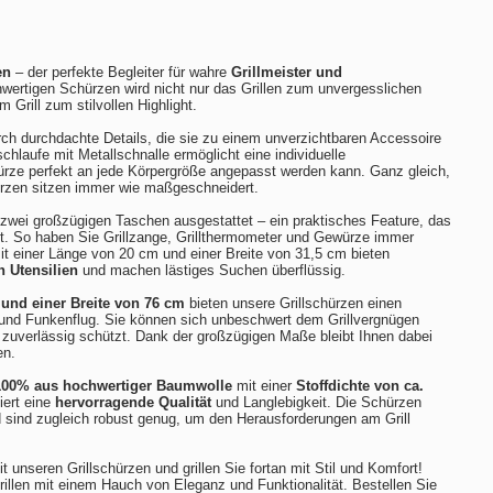
en
– der perfekte Begleiter für wahre
Grillmeister und
hwertigen Schürzen wird nicht nur das Grillen zum unvergesslichen
m Grill zum stilvollen Highlight.
ch durchdachte Details, die sie zu einem unverzichtbaren Accessoire
chlaufe mit Metallschnalle ermöglicht eine individuelle
ürze perfekt an jede Körpergröße angepasst werden kann. Ganz gleich,
hürzen sitzen immer wie maßgeschneidert.
t zwei großzügigen Taschen ausgestattet – ein praktisches Feature, das
zt. So haben Sie Grillzange, Grillthermometer und Gewürze immer
t einer Länge von 20 cm und einer Breite von 31,5 cm bieten
n Utensilien
und machen lästiges Suchen überflüssig.
und einer Breite von 76 cm
bieten unsere Grillschürzen einen
 und Funkenflug. Sie können sich unbeschwert dem Grillvergnügen
zuverlässig schützt. Dank der großzügigen Maße bleibt Ihnen dabei
en.
100% aus hochwertiger Baumwolle
mit einer
Stoffdichte von ca.
iert eine
hervorragende Qualität
und Langlebigkeit. Die Schürzen
 sind zugleich robust genug, um den Herausforderungen am Grill
t unseren Grillschürzen und grillen Sie fortan mit Stil und Komfort!
rillen mit einem Hauch von Eleganz und Funktionalität. Bestellen Sie