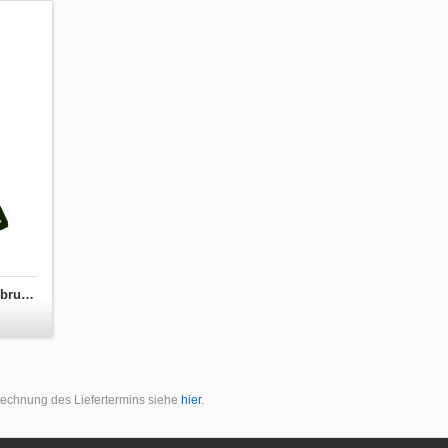
Turnbeutel Keep Calm Kings werden im Februar geboren
erechnung des Liefertermins siehe
hier
.