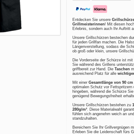
Entdecken Sie unsere
Grillschürz
Grillmeisterinnen
! Mit diesen hoc
Erlebnis, sondern auch Ihr Auftritt a
Unsere Grillschürzen bestechen dur
für jeden Grillfan machen. Die Halss
Längenverstellung, sodass die Sch
ob groß oder klein, unsere Grillsc
Die Vorderseite der Schürze ist mi
Sie während des Grillens unterstüt
griffbereit zur Hand. Die
Taschen
mi
ausreichend Platz für alle
wichtige
Mit einer
Gesamtlänge von 90 cm 
optimalen Schutz vor Fettspritzern
hingeben, während die Schürze Sie 
genügend Bewegungsfreiheit erhalt
Unsere Grillschürzen bestehen zu
280g/m²
. Diese Materialwahl garant
fühlen sich angenehm weich an und
standzuhalten.
Bereichern Sie Ihr Grillvergnügen mi
Erleben Sie die Leidenschaft fürs G