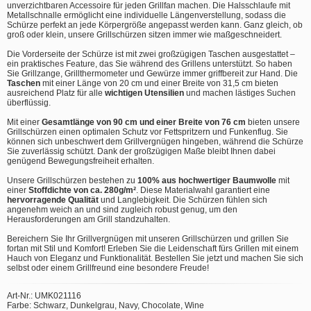
unverzichtbaren Accessoire für jeden Grillfan machen. Die Halsschlaufe mit
Metallschnalle ermöglicht eine individuelle Längenverstellung, sodass die
Schürze perfekt an jede Körpergröße angepasst werden kann. Ganz gleich, ob
groß oder klein, unsere Grillschürzen sitzen immer wie maßgeschneidert.
Die Vorderseite der Schürze ist mit zwei großzügigen Taschen ausgestattet –
ein praktisches Feature, das Sie während des Grillens unterstützt. So haben
Sie Grillzange, Grillthermometer und Gewürze immer griffbereit zur Hand. Die
Taschen
mit einer Länge von 20 cm und einer Breite von 31,5 cm bieten
ausreichend Platz für alle
wichtigen Utensilien
und machen lästiges Suchen
überflüssig.
Mit einer
Gesamtlänge von 90 cm und einer Breite von 76 cm
bieten unsere
Grillschürzen einen optimalen Schutz vor Fettspritzern und Funkenflug. Sie
können sich unbeschwert dem Grillvergnügen hingeben, während die Schürze
Sie zuverlässig schützt. Dank der großzügigen Maße bleibt Ihnen dabei
genügend Bewegungsfreiheit erhalten.
Unsere Grillschürzen bestehen zu
100% aus hochwertiger Baumwolle
mit
einer
Stoffdichte von ca. 280g/m²
. Diese Materialwahl garantiert eine
hervorragende Qualität
und Langlebigkeit. Die Schürzen fühlen sich
angenehm weich an und sind zugleich robust genug, um den
Herausforderungen am Grill standzuhalten.
Bereichern Sie Ihr Grillvergnügen mit unseren Grillschürzen und grillen Sie
fortan mit Stil und Komfort! Erleben Sie die Leidenschaft fürs Grillen mit einem
Hauch von Eleganz und Funktionalität. Bestellen Sie jetzt und machen Sie sich
selbst oder einem Grillfreund eine besondere Freude!
Art-Nr.: UMK021116
Farbe: Schwarz, Dunkelgrau, Navy, Chocolate, Wine