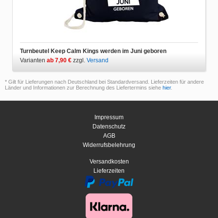
Turnbeutel Keep Calm Kings werden im Juni geboren
Varianten
ab 7,90 €
zzgl.
Versand
* Gilt für Lieferungen nach Deutschland bei Standardversand. Lieferzeiten für andere
Länder und Informationen zur Berechnung des Liefertermins siehe
hier
.
Impressum
Datenschutz
AGB
Widerrufsbelehrung
Versandkosten
Lieferzeiten