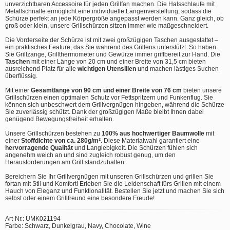
unverzichtbaren Accessoire für jeden Grillfan machen. Die Halsschlaufe mit
Metallschnalle ermöglicht eine individuelle Längenverstellung, sodass die
Schürze perfekt an jede Körpergröße angepasst werden kann. Ganz gleich, ob
groß oder klein, unsere Grillschürzen sitzen immer wie maßgeschneidert.
Die Vorderseite der Schürze ist mit zwei großzügigen Taschen ausgestattet –
ein praktisches Feature, das Sie während des Grillens unterstützt. So haben
Sie Grillzange, Grillthermometer und Gewürze immer griffbereit zur Hand. Die
Taschen
mit einer Länge von 20 cm und einer Breite von 31,5 cm bieten
ausreichend Platz für alle
wichtigen Utensilien
und machen lästiges Suchen
überflüssig.
Mit einer
Gesamtlänge von 90 cm und einer Breite von 76 cm
bieten unsere
Grillschürzen einen optimalen Schutz vor Fettspritzern und Funkenflug. Sie
können sich unbeschwert dem Grillvergnügen hingeben, während die Schürze
Sie zuverlässig schützt. Dank der großzügigen Maße bleibt Ihnen dabei
genügend Bewegungsfreiheit erhalten.
Unsere Grillschürzen bestehen zu
100% aus hochwertiger Baumwolle
mit
einer
Stoffdichte von ca. 280g/m²
. Diese Materialwahl garantiert eine
hervorragende Qualität
und Langlebigkeit. Die Schürzen fühlen sich
angenehm weich an und sind zugleich robust genug, um den
Herausforderungen am Grill standzuhalten.
Bereichern Sie Ihr Grillvergnügen mit unseren Grillschürzen und grillen Sie
fortan mit Stil und Komfort! Erleben Sie die Leidenschaft fürs Grillen mit einem
Hauch von Eleganz und Funktionalität. Bestellen Sie jetzt und machen Sie sich
selbst oder einem Grillfreund eine besondere Freude!
Art-Nr.: UMK021194
Farbe: Schwarz, Dunkelgrau, Navy, Chocolate, Wine