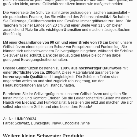
groß oder klein, unsere Grillschürzen sitzen immer wie maßgeschneidert.
Die Vorderseite der Schürze ist mit zwei großzügigen Taschen ausgestattet –
ein praktisches Feature, das Sie während des Grillens unterstützt. So haben
Sie Grillzange, Grillthermometer und Gewürze immer griffbereit zur Hand. Die
Taschen
mit einer Länge von 20 cm und einer Breite von 31,5 cm bieten
ausreichend Platz für alle
wichtigen Utensilien
und machen lästiges Suchen
überflüssig.
Mit einer
Gesamtlänge von 90 cm und einer Breite von 76 cm
bieten unsere
Grillschürzen einen optimalen Schutz vor Fettspritzern und Funkenflug. Sie
können sich unbeschwert dem Grillvergnügen hingeben, während die Schürze
Sie zuverlässig schützt. Dank der großzügigen Maße bleibt Ihnen dabei
genügend Bewegungsfreiheit erhalten.
Unsere Grillschürzen bestehen zu
100% aus hochwertiger Baumwolle
mit
einer
Stoffdichte von ca. 280g/m²
. Diese Materialwahl garantiert eine
hervorragende Qualität
und Langlebigkeit. Die Schürzen fühlen sich
angenehm weich an und sind zugleich robust genug, um den
Herausforderungen am Grill standzuhalten.
Bereichern Sie Ihr Grillvergnügen mit unseren Grillschürzen und grillen Sie
fortan mit Stil und Komfort! Erleben Sie die Leidenschaft fürs Grillen mit einem
Hauch von Eleganz und Funktionalität. Bestellen Sie jetzt und machen Sie sich
selbst oder einem Grillfreund eine besondere Freude!
Art-Nr.: UMK009034
Farbe: Schwarz, Dunkelgrau, Navy, Chocolate, Wine
Weitere kleine Schwester Produkte