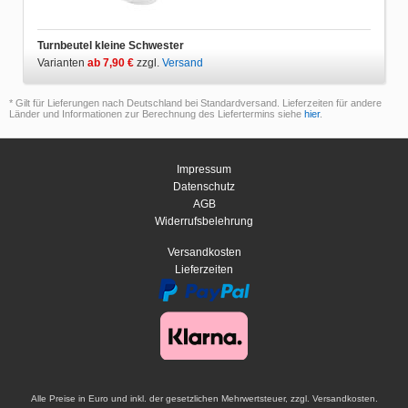
Turnbeutel kleine Schwester
Varianten
ab 7,90 €
zzgl.
Versand
* Gilt für Lieferungen nach Deutschland bei Standardversand. Lieferzeiten für andere
Länder und Informationen zur Berechnung des Liefertermins siehe
hier
.
Impressum
Datenschutz
AGB
Widerrufsbelehrung
Versandkosten
Lieferzeiten
Alle Preise in Euro und inkl. der gesetzlichen Mehrwertsteuer, zzgl. Versandkosten.