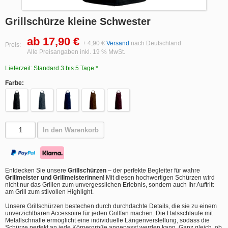
Grillschürze kleine Schwester
ab 17,90 €
+ 4,90 €
Versand
nach Deutschland
Preis:
Alle Preisangaben inkl. 19 % MwSt.
Lieferzeit: Standard 3 bis 5 Tage *
Farbe:
In den Warenkorb
Entdecken Sie unsere
Grillschürzen
– der perfekte Begleiter für wahre
Grillmeister und Grillmeisterinnen
! Mit diesen hochwertigen Schürzen wird
nicht nur das Grillen zum unvergesslichen Erlebnis, sondern auch Ihr Auftritt
am Grill zum stilvollen Highlight.
Unsere Grillschürzen bestechen durch durchdachte Details, die sie zu einem
unverzichtbaren Accessoire für jeden Grillfan machen. Die Halsschlaufe mit
Metallschnalle ermöglicht eine individuelle Längenverstellung, sodass die
Schürze perfekt an jede Körpergröße angepasst werden kann. Ganz gleich, ob