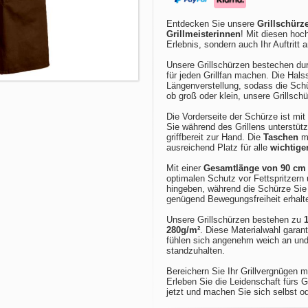
Entdecken Sie unsere
Grillschürz
Grillmeisterinnen
! Mit diesen hoc
Erlebnis, sondern auch Ihr Auftritt a
Unsere Grillschürzen bestechen dur
für jeden Grillfan machen. Die Halss
Längenverstellung, sodass die Sch
ob groß oder klein, unsere Grillsc
Die Vorderseite der Schürze ist mi
Sie während des Grillens unterstüt
griffbereit zur Hand. Die
Taschen
mi
ausreichend Platz für alle
wichtige
Mit einer
Gesamtlänge von 90 cm 
optimalen Schutz vor Fettspritzern
hingeben, während die Schürze Sie 
genügend Bewegungsfreiheit erhalt
Unsere Grillschürzen bestehen zu
280g/m²
. Diese Materialwahl garant
fühlen sich angenehm weich an und
standzuhalten.
Bereichern Sie Ihr Grillvergnügen mi
Erleben Sie die Leidenschaft fürs G
jetzt und machen Sie sich selbst o