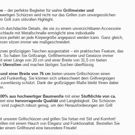
en
– der perfekte Begleiter für wahre
Grillmeister und
hwertigen Schürzen wird nicht nur das Grillen zum unvergesslichen
m Grill zum stilvollen Highlight.
ch durchdachte Details, die sie zu einem unverzichtbaren Accessoire
chlaufe mit Metallschnalle ermöglicht eine individuelle
ürze perfekt an jede Körpergröße angepasst werden kann. Ganz gleich,
hürzen sitzen immer wie maßgeschneidert.
t zwei großzügigen Taschen ausgestattet – ein praktisches Feature, das
zt. So haben Sie Grillzange, Grillthermometer und Gewürze immer
t einer Länge von 20 cm und einer Breite von 31,5 cm bieten
n Utensilien
und machen lästiges Suchen überflüssig.
und einer Breite von 76 cm
bieten unsere Grillschürzen einen
 und Funkenflug. Sie können sich unbeschwert dem Grillvergnügen
zuverlässig schützt. Dank der großzügigen Maße bleibt Ihnen dabei
en.
100% aus hochwertiger Baumwolle
mit einer
Stoffdichte von ca.
iert eine
hervorragende Qualität
und Langlebigkeit. Die Schürzen
 sind zugleich robust genug, um den Herausforderungen am Grill
t unseren Grillschürzen und grillen Sie fortan mit Stil und Komfort!
rillen mit einem Hauch von Eleganz und Funktionalität. Bestellen Sie
der einem Grillfreund eine besondere Freude!