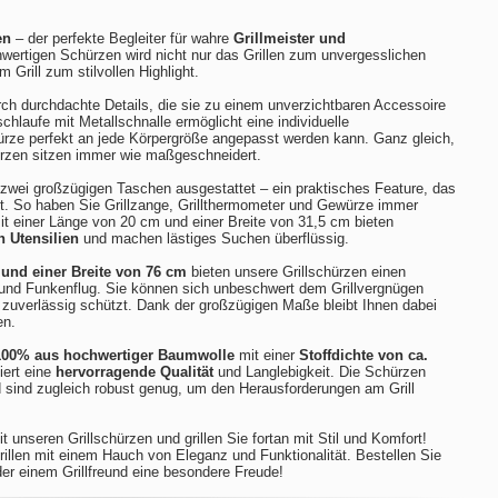
en
– der perfekte Begleiter für wahre
Grillmeister und
hwertigen Schürzen wird nicht nur das Grillen zum unvergesslichen
m Grill zum stilvollen Highlight.
ch durchdachte Details, die sie zu einem unverzichtbaren Accessoire
chlaufe mit Metallschnalle ermöglicht eine individuelle
ürze perfekt an jede Körpergröße angepasst werden kann. Ganz gleich,
hürzen sitzen immer wie maßgeschneidert.
t zwei großzügigen Taschen ausgestattet – ein praktisches Feature, das
zt. So haben Sie Grillzange, Grillthermometer und Gewürze immer
t einer Länge von 20 cm und einer Breite von 31,5 cm bieten
n Utensilien
und machen lästiges Suchen überflüssig.
und einer Breite von 76 cm
bieten unsere Grillschürzen einen
 und Funkenflug. Sie können sich unbeschwert dem Grillvergnügen
zuverlässig schützt. Dank der großzügigen Maße bleibt Ihnen dabei
en.
100% aus hochwertiger Baumwolle
mit einer
Stoffdichte von ca.
iert eine
hervorragende Qualität
und Langlebigkeit. Die Schürzen
 sind zugleich robust genug, um den Herausforderungen am Grill
t unseren Grillschürzen und grillen Sie fortan mit Stil und Komfort!
rillen mit einem Hauch von Eleganz und Funktionalität. Bestellen Sie
der einem Grillfreund eine besondere Freude!