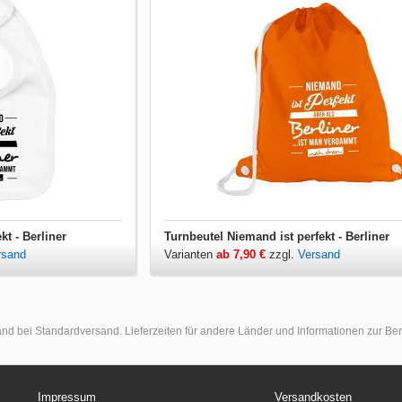
t - Berliner
Turnbeutel Niemand ist perfekt - Berliner
rsand
Varianten
ab 7,90 €
zzgl.
Versand
land bei Standardversand. Lieferzeiten für andere Länder und Informationen zur B
Impressum
Versandkosten