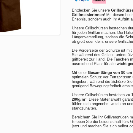
Entdecken Sie unsere
Grillschürz
Grillmeisterinnen
! Mit diesen hoc
Erlebnis, sondern auch Ihr Auftritt a
Unsere Grillschürzen bestechen dur
für jeden Grillfan machen. Die Halss
Längenverstellung, sodass die Sch
ob groß oder klein, unsere Grillsc
Die Vorderseite der Schürze ist mi
Sie während des Grillens unterstüt
griffbereit zur Hand. Die
Taschen
mi
ausreichend Platz für alle
wichtige
Mit einer
Gesamtlänge von 90 cm 
optimalen Schutz vor Fettspritzern
hingeben, während die Schürze Sie 
genügend Bewegungsfreiheit erhalt
Unsere Grillschürzen bestehen zu
280g/m²
. Diese Materialwahl garant
fühlen sich angenehm weich an und
standzuhalten.
Bereichern Sie Ihr Grillvergnügen mi
Erleben Sie die Leidenschaft fürs G
jetzt und machen Sie sich selbst o