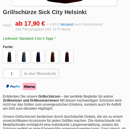
Grillschürze Sick City Helsinki
ab 17,90 €
+ 4,90 €
Versand
nach Deutschland
Preis:
Alle Preisangaben inkl. 19 % MwSt.
Lieferzeit: Standard 3 bis 5 Tage *
Farbe:
In den Warenkorb
Entdecken Sie unsere
Grillschürzen
– der perfekte Begleiter für wahre
Grillmeister und Grillmeisterinnen
! Mit diesen hochwertigen Schürzen wird
nicht nur das Grillen zum unvergesslichen Erlebnis, sondern auch Ihr Auftritt
am Grill zum stilvollen Highlight.
Unsere Grillschürzen bestechen durch durchdachte Details, die sie zu einem
unverzichtbaren Accessoire für jeden Grillfan machen. Die Halsschlaufe mit
Metallschnalle ermöglicht eine individuelle Längenverstellung, sodass die
Schürze perfekt an jede Körpergröße angepasst werden kann. Ganz gleich, ob