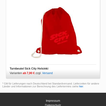
Turnbeutel Sick City Helsinki
Varianten
ab 7,90 €
zzgl.
Versand
* Gilt für Lieferungen nach Deutschland bei Standardversand. Lieferzeiten für andere
Länder und Informationen zur Berechnung des Liefertermins siehe
hier
.
Impressum
Datenschutz