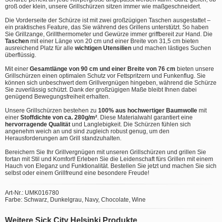
groß oder klein, unsere Grillschürzen sitzen immer wie maßgeschneidert.
Die Vorderseite der Schürze ist mit zwei großzügigen Taschen ausgestattet –
ein praktisches Feature, das Sie während des Grillens unterstützt. So haben
Sie Grillzange, Grillthermometer und Gewürze immer griffbereit zur Hand. Die
Taschen
mit einer Länge von 20 cm und einer Breite von 31,5 cm bieten
ausreichend Platz für alle
wichtigen Utensilien
und machen lästiges Suchen
überflüssig.
Mit einer
Gesamtlänge von 90 cm und einer Breite von 76 cm
bieten unsere
Grillschürzen einen optimalen Schutz vor Fettspritzern und Funkenflug. Sie
können sich unbeschwert dem Grillvergnügen hingeben, während die Schürze
Sie zuverlässig schützt. Dank der großzügigen Maße bleibt Ihnen dabei
genügend Bewegungsfreiheit erhalten.
Unsere Grillschürzen bestehen zu
100% aus hochwertiger Baumwolle
mit
einer
Stoffdichte von ca. 280g/m²
. Diese Materialwahl garantiert eine
hervorragende Qualität
und Langlebigkeit. Die Schürzen fühlen sich
angenehm weich an und sind zugleich robust genug, um den
Herausforderungen am Grill standzuhalten.
Bereichern Sie Ihr Grillvergnügen mit unseren Grillschürzen und grillen Sie
fortan mit Stil und Komfort! Erleben Sie die Leidenschaft fürs Grillen mit einem
Hauch von Eleganz und Funktionalität. Bestellen Sie jetzt und machen Sie sich
selbst oder einem Grillfreund eine besondere Freude!
Art-Nr.: UMK016780
Farbe: Schwarz, Dunkelgrau, Navy, Chocolate, Wine
Weitere Sick City Helsinki Produkte