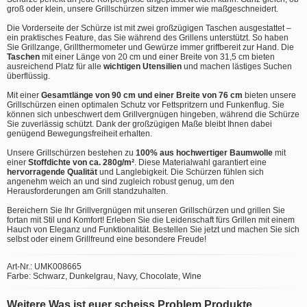
groß oder klein, unsere Grillschürzen sitzen immer wie maßgeschneidert.
Die Vorderseite der Schürze ist mit zwei großzügigen Taschen ausgestattet –
ein praktisches Feature, das Sie während des Grillens unterstützt. So haben
Sie Grillzange, Grillthermometer und Gewürze immer griffbereit zur Hand. Die
Taschen
mit einer Länge von 20 cm und einer Breite von 31,5 cm bieten
ausreichend Platz für alle
wichtigen Utensilien
und machen lästiges Suchen
überflüssig.
Mit einer
Gesamtlänge von 90 cm und einer Breite von 76 cm
bieten unsere
Grillschürzen einen optimalen Schutz vor Fettspritzern und Funkenflug. Sie
können sich unbeschwert dem Grillvergnügen hingeben, während die Schürze
Sie zuverlässig schützt. Dank der großzügigen Maße bleibt Ihnen dabei
genügend Bewegungsfreiheit erhalten.
Unsere Grillschürzen bestehen zu
100% aus hochwertiger Baumwolle
mit
einer
Stoffdichte von ca. 280g/m²
. Diese Materialwahl garantiert eine
hervorragende Qualität
und Langlebigkeit. Die Schürzen fühlen sich
angenehm weich an und sind zugleich robust genug, um den
Herausforderungen am Grill standzuhalten.
Bereichern Sie Ihr Grillvergnügen mit unseren Grillschürzen und grillen Sie
fortan mit Stil und Komfort! Erleben Sie die Leidenschaft fürs Grillen mit einem
Hauch von Eleganz und Funktionalität. Bestellen Sie jetzt und machen Sie sich
selbst oder einem Grillfreund eine besondere Freude!
Art-Nr.: UMK008665
Farbe: Schwarz, Dunkelgrau, Navy, Chocolate, Wine
Weitere Was ist euer scheiss Problem Produkte