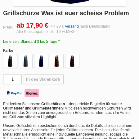
Grillschürze Was ist euer scheiss Problem
ab 17,90 €
+ 4,90 €
Versand
nach Deutschland
Preis:
Alle Preisangaben inkl. 19 % MwSt.
Lieferzeit: Standard 3 bis 5 Tage *
Farbe:
In den Warenkorb
Entdecken Sie unsere
Grillschürzen
– der perfekte Begleiter für wahre
Grillmeister und Grillmeisterinnen
! Mit diesen hochwertigen Schürzen wird
nicht nur das Grillen zum unvergesslichen Erlebnis, sondern auch Ihr Auftritt
am Grill zum stilvollen Highlight.
Unsere Grillschürzen bestechen durch durchdachte Details, die sie zu einem
unverzichtbaren Accessoire für jeden Grillfan machen. Die Halsschlaufe mit
Metallschnalle ermöglicht eine individuelle Längenverstellung, sodass die
Schürze perfekt an jede Körpergröße angepasst werden kann. Ganz gleich, ob