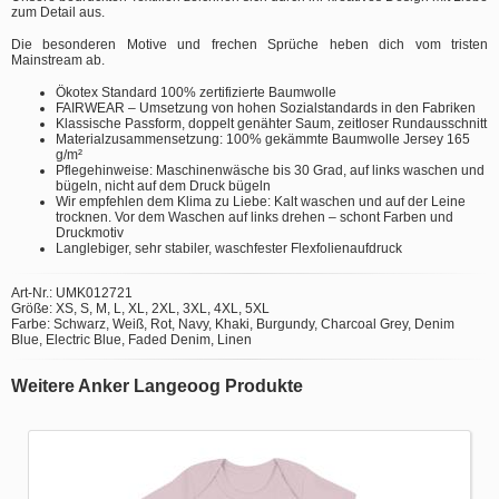
zum Detail aus.
Die besonderen Motive und frechen Sprüche heben dich vom tristen
Mainstream ab.
Ökotex Standard 100% zertifizierte Baumwolle
FAIRWEAR – Umsetzung von hohen Sozialstandards in den Fabriken
Klassische Passform, doppelt genähter Saum, zeitloser Rundausschnitt
Materialzusammensetzung: 100% gekämmte Baumwolle Jersey 165
g/m²
Pflegehinweise: Maschinenwäsche bis 30 Grad, auf links waschen und
bügeln, nicht auf dem Druck bügeln
Wir empfehlen dem Klima zu Liebe: Kalt waschen und auf der Leine
trocknen. Vor dem Waschen auf links drehen – schont Farben und
Druckmotiv
Langlebiger, sehr stabiler, waschfester Flexfolienaufdruck
Art-Nr.: UMK012721
Größe: XS, S, M, L, XL, 2XL, 3XL, 4XL, 5XL
Farbe: Schwarz, Weiß, Rot, Navy, Khaki, Burgundy, Charcoal Grey, Denim
Blue, Electric Blue, Faded Denim, Linen
Weitere Anker Langeoog Produkte