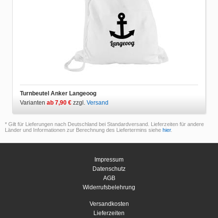
Turnbeutel Anker Langeoog
Varianten
ab 7,90 €
zzgl.
Versand
* Gilt für Lieferungen nach Deutschland bei Standardversand. Lieferzeiten für andere
Länder und Informationen zur Berechnung des Liefertermins siehe
hier
.
Impressum
Datenschutz
AGB
Widerrufsbelehrung
Versandkosten
Lieferzeiten