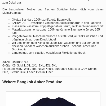
zum Detail aus.
Die besonderen Motive und frechen Sprüche heben dich vom tristen
Mainstream ab.
Ökotex Standard 100% zertifizierte Baumwolle
FAIRWEAR – Umsetzung von hohen Sozialstandards in den Fabriken
Klassische Passform, doppelt genähter Saum, zeitloser Rundausschnitt
Materialzusammensetzung: 100% gekämmte Baumwolle Jersey 165
g/m²
Pflegehinweise: Maschinenwäsche bis 30 Grad, auf links waschen und
bügeln, nicht auf dem Druck bügeln
Wir empfehlen dem Klima zu Liebe: Kalt waschen und auf der Leine
trocknen. Vor dem Waschen auf links drehen – schont Farben und
Druckmotiv
Langlebiger, sehr stabiler, waschfester Flexfolienaufdruck
Art-Nr.: UMK008747
Größe: XS, S, M, L, XL, 2XL, 3XL, 4XL, 5XL
Farbe: Schwarz, Weiß, Rot, Navy, Khaki, Burgundy, Charcoal Grey, Denim
Blue, Electric Blue, Faded Denim, Linen
Weitere Bangkok Anker Produkte