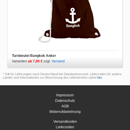
Turnbeutel Bangkok Anker
Varianten
ab 7,90 €
zzgl.
Versand
* Gilt für Lieferungen nach Deutschland bei Standardversand. Lieferzeiten für andere
Länder und Informationen zur Berechnung des Liefertermins siehe
hier
.
Impressum
Datenschutz
AGB
Widerrufsbelehrung
Versandkosten
Lieferzeiten