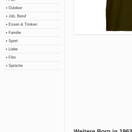
• Outdoor
• Job, Beruf
• Essen & Trinken
• Familie
• Sport
• Liebe
• Film
• Sprüche
Weitere Born in 196