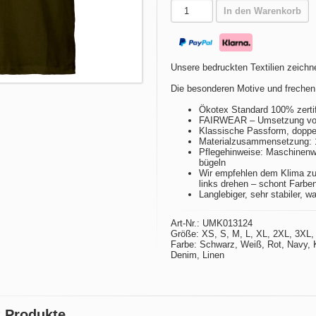
In den Warenkorb
Unsere bedruckten Textilien zeichne
Die besonderen Motive und frechen
Ökotex Standard 100% zertif
FAIRWEAR – Umsetzung von 
Klassische Passform, doppel
Materialzusammensetzung:
Pflegehinweise: Maschinenwä
bügeln
Wir empfehlen dem Klima zu
links drehen – schont Farbe
Langlebiger, sehr stabiler, w
Art-Nr.: UMK013124
Größe: XS, S, M, L, XL, 2XL, 3XL,
Farbe: Schwarz, Weiß, Rot, Navy, 
Denim, Linen
2 Produkte