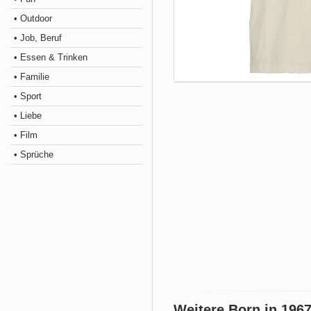
• Outdoor
• Job, Beruf
• Essen & Trinken
• Familie
• Sport
• Liebe
• Film
• Sprüche
Weitere Born in 196