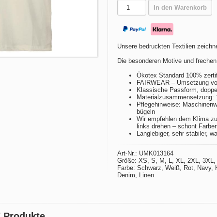
In den Warenkorb
Unsere bedruckten Textilien zeichne
Die besonderen Motive und frechen
Ökotex Standard 100% zertif
FAIRWEAR – Umsetzung von 
Klassische Passform, doppel
Materialzusammensetzung:
Pflegehinweise: Maschinenwä
bügeln
Wir empfehlen dem Klima zu
links drehen – schont Farbe
Langlebiger, sehr stabiler, w
Art-Nr.: UMK013164
Größe: XS, S, M, L, XL, 2XL, 3XL,
Farbe: Schwarz, Weiß, Rot, Navy, 
Denim, Linen
7 Produkte