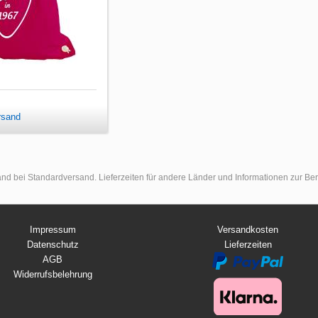
rsand
land bei Standardversand. Lieferzeiten für andere Länder und Informationen zur B
Impressum
Versandkosten
Datenschutz
Lieferzeiten
AGB
Widerrufsbelehrung