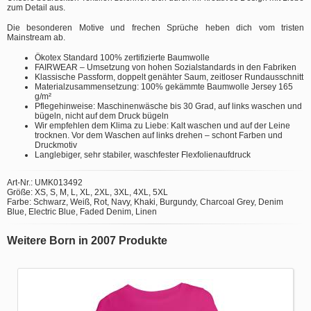
zum Detail aus.
Die besonderen Motive und frechen Sprüche heben dich vom tristen
Mainstream ab.
Ökotex Standard 100% zertifizierte Baumwolle
FAIRWEAR – Umsetzung von hohen Sozialstandards in den Fabriken
Klassische Passform, doppelt genähter Saum, zeitloser Rundausschnitt
Materialzusammensetzung: 100% gekämmte Baumwolle Jersey 165
g/m²
Pflegehinweise: Maschinenwäsche bis 30 Grad, auf links waschen und
bügeln, nicht auf dem Druck bügeln
Wir empfehlen dem Klima zu Liebe: Kalt waschen und auf der Leine
trocknen. Vor dem Waschen auf links drehen – schont Farben und
Druckmotiv
Langlebiger, sehr stabiler, waschfester Flexfolienaufdruck
Art-Nr.: UMK013492
Größe: XS, S, M, L, XL, 2XL, 3XL, 4XL, 5XL
Farbe: Schwarz, Weiß, Rot, Navy, Khaki, Burgundy, Charcoal Grey, Denim
Blue, Electric Blue, Faded Denim, Linen
Weitere Born in 2007 Produkte