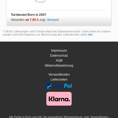
Turnbeutel Born in 2007
Varianten
ab 7,90 €
zzgl.
Versand
* Gilt für Lieferungen nach Deutschland bei Standardversand. Lieferzeiten für andere
Länder und Informationen zur Berechnung des Liefertermins siehe
hier
.
Impressum
Datenschutz
AGB
Widerrufsbelehrung
Versandkosten
Lieferzeiten
Alle Preise in Euro und inkl. der gesetzlichen Mehrwertsteuer, zzgl. Versandkosten.